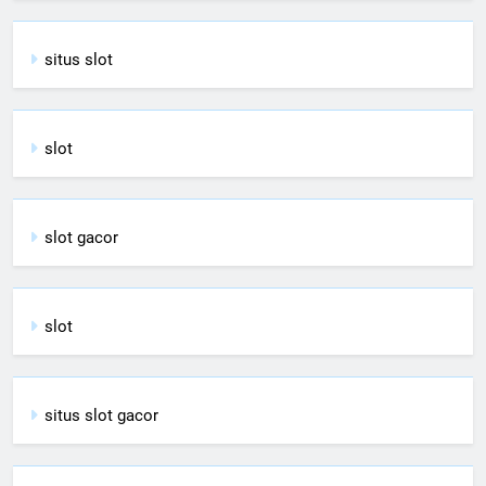
situs slot
slot
slot gacor
slot
situs slot gacor