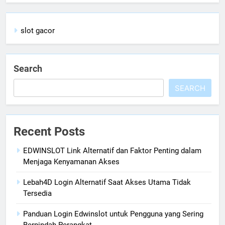
slot gacor
Search
SEARCH
Recent Posts
EDWINSLOT Link Alternatif dan Faktor Penting dalam
Menjaga Kenyamanan Akses
Lebah4D Login Alternatif Saat Akses Utama Tidak
Tersedia
Panduan Login Edwinslot untuk Pengguna yang Sering
Berpindah Perangkat