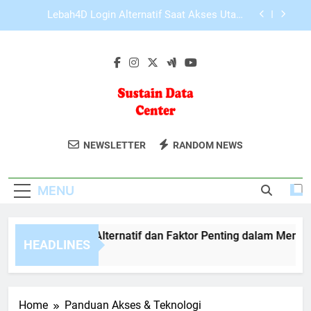
Skip
Panduan Login Edwinslot untuk Pengguna yang
to
Sering Berpindah Perangkat
content
Tips Sebelum Daftar Lebah4D agar Proses Lebih
Lancar dan Aman
EDWINSLOT Link Alternatif dan Faktor Penting
dalam Menjaga Kenyamanan Akses
Lebah4D Login Alternatif Saat Akses Utama
Tidak Tersedia
Sustain Data
Pusat Data Ramah Lingkungan Dengan
Panduan Login Edwinslot untuk Pengguna yang
NEWSLETTER
RANDOM NEWS
Sering Berpindah Perangkat
Center
Teknologi Berkelanjutan Di Sustain Data
Tips Sebelum Daftar Lebah4D agar Proses Lebih
Center. Solusi Cerdas Untuk Bisnis
Lancar dan Aman
MENU
Modern.
WINSLOT Link Alternatif dan Faktor Penting dalam Menjaga
HEADLINES
Month Ago
Home
Panduan Akses & Teknologi