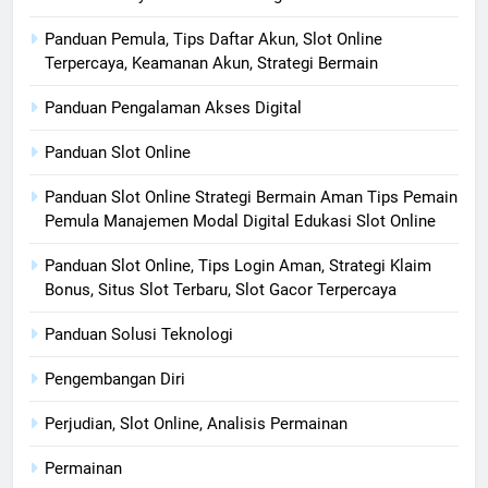
Panduan Pemula, Tips Daftar Akun, Slot Online
Terpercaya, Keamanan Akun, Strategi Bermain
Panduan Pengalaman Akses Digital
Panduan Slot Online
Panduan Slot Online Strategi Bermain Aman Tips Pemain
Pemula Manajemen Modal Digital Edukasi Slot Online
Panduan Slot Online, Tips Login Aman, Strategi Klaim
Bonus, Situs Slot Terbaru, Slot Gacor Terpercaya
Panduan Solusi Teknologi
Pengembangan Diri
Perjudian, Slot Online, Analisis Permainan
Permainan