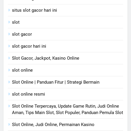
situs slot gacor hari ini
slot
slot gacor
slot gacor hari ini
Slot Gacor, Jackpot, Kasino Online
slot online
Slot Online | Panduan Fitur | Strategi Bermain
slot online resmi
Slot Online Terpercaya, Update Game Rutin, Judi Online
Aman, Tips Main Slot, Slot Populer, Panduan Pemula Slot
Slot Online, Judi Online, Permainan Kasino