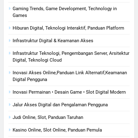
Gaming Trends, Game Development, Technology in
Games
Hiburan Digital, Teknologi Interaktif, Panduan Platform
Infrastruktur Digital & Keamanan Akses
Infrastruktur Teknologi, Pengembangan Server, Arsitektur
Digital, Teknologi Cloud
Inovasi Akses Online,Panduan Link Alternatif,Keamanan
Digital Pengguna
Inovasi Permainan • Desain Game • Slot Digital Modern
Jalur Akses Digital dan Pengalaman Pengguna
Judi Online, Slot, Panduan Taruhan
Kasino Online, Slot Online, Panduan Pemula