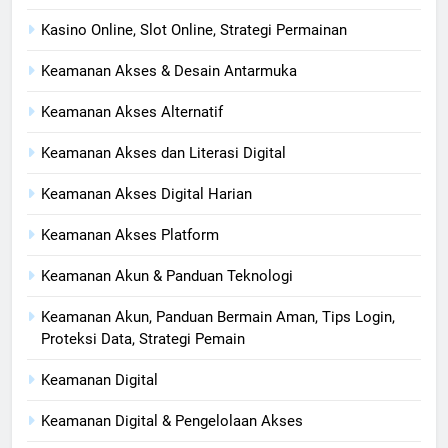
Kasino Online, Slot Online, Strategi Permainan
Keamanan Akses & Desain Antarmuka
Keamanan Akses Alternatif
Keamanan Akses dan Literasi Digital
Keamanan Akses Digital Harian
Keamanan Akses Platform
Keamanan Akun & Panduan Teknologi
Keamanan Akun, Panduan Bermain Aman, Tips Login,
Proteksi Data, Strategi Pemain
Keamanan Digital
Keamanan Digital & Pengelolaan Akses