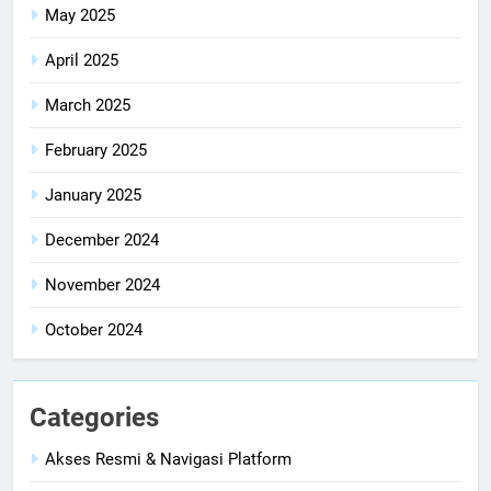
May 2025
April 2025
March 2025
February 2025
January 2025
December 2024
November 2024
October 2024
Categories
Akses Resmi & Navigasi Platform