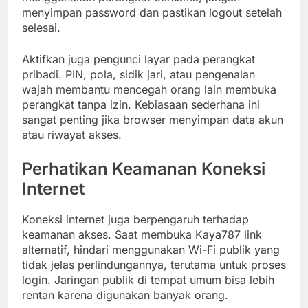
menyimpan password dan pastikan logout setelah
selesai.
Aktifkan juga pengunci layar pada perangkat
pribadi. PIN, pola, sidik jari, atau pengenalan
wajah membantu mencegah orang lain membuka
perangkat tanpa izin. Kebiasaan sederhana ini
sangat penting jika browser menyimpan data akun
atau riwayat akses.
Perhatikan Keamanan Koneksi
Internet
Koneksi internet juga berpengaruh terhadap
keamanan akses. Saat membuka Kaya787 link
alternatif, hindari menggunakan Wi-Fi publik yang
tidak jelas perlindungannya, terutama untuk proses
login. Jaringan publik di tempat umum bisa lebih
rentan karena digunakan banyak orang.