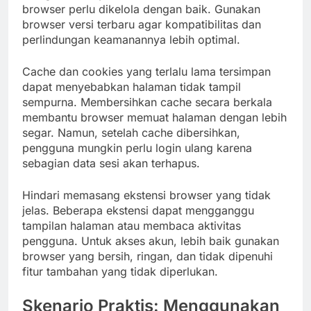
browser perlu dikelola dengan baik. Gunakan
browser versi terbaru agar kompatibilitas dan
perlindungan keamanannya lebih optimal.
Cache dan cookies yang terlalu lama tersimpan
dapat menyebabkan halaman tidak tampil
sempurna. Membersihkan cache secara berkala
membantu browser memuat halaman dengan lebih
segar. Namun, setelah cache dibersihkan,
pengguna mungkin perlu login ulang karena
sebagian data sesi akan terhapus.
Hindari memasang ekstensi browser yang tidak
jelas. Beberapa ekstensi dapat mengganggu
tampilan halaman atau membaca aktivitas
pengguna. Untuk akses akun, lebih baik gunakan
browser yang bersih, ringan, dan tidak dipenuhi
fitur tambahan yang tidak diperlukan.
Skenario Praktis: Menggunakan