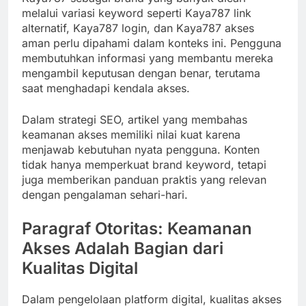
melalui variasi keyword seperti Kaya787 link
alternatif, Kaya787 login, dan Kaya787 akses
aman perlu dipahami dalam konteks ini. Pengguna
membutuhkan informasi yang membantu mereka
mengambil keputusan dengan benar, terutama
saat menghadapi kendala akses.
Dalam strategi SEO, artikel yang membahas
keamanan akses memiliki nilai kuat karena
menjawab kebutuhan nyata pengguna. Konten
tidak hanya memperkuat brand keyword, tetapi
juga memberikan panduan praktis yang relevan
dengan pengalaman sehari-hari.
Paragraf Otoritas: Keamanan
Akses Adalah Bagian dari
Kualitas Digital
Dalam pengelolaan platform digital, kualitas akses