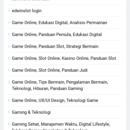
edwinslot login
Game Online, Edukasi Digital, Analisis Permainan
Game Online, Panduan Pemula, Edukasi Digital
Game Online, Panduan Slot, Strategi Bermain
Game Online, Slot Online, Kasino Online, Panduan Slot
Game Online, Slot Online, Panduan Judi
Game Online, Tips Bermain, Pengalaman Bermain,
Teknologi, Hiburan, Panduan Gaming
Game Online, UX/UI Design, Teknologi Game
Gaming & Teknologi
Gaming Sehat, Manajemen Waktu, Digital Lifestyle,