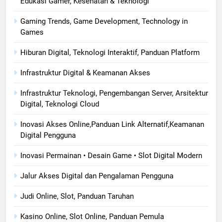
Edukasi Gamer, Kesehatan & Teknologi
Gaming Trends, Game Development, Technology in
Games
Hiburan Digital, Teknologi Interaktif, Panduan Platform
Infrastruktur Digital & Keamanan Akses
Infrastruktur Teknologi, Pengembangan Server, Arsitektur
Digital, Teknologi Cloud
Inovasi Akses Online,Panduan Link Alternatif,Keamanan
Digital Pengguna
Inovasi Permainan • Desain Game • Slot Digital Modern
Jalur Akses Digital dan Pengalaman Pengguna
Judi Online, Slot, Panduan Taruhan
Kasino Online, Slot Online, Panduan Pemula