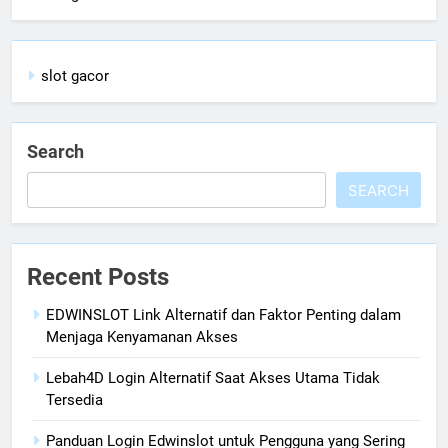
slot gacor
Search
SEARCH
Recent Posts
EDWINSLOT Link Alternatif dan Faktor Penting dalam
Menjaga Kenyamanan Akses
Lebah4D Login Alternatif Saat Akses Utama Tidak
Tersedia
Panduan Login Edwinslot untuk Pengguna yang Sering