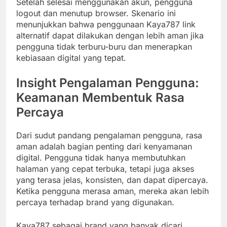
Setelah selesai menggunakan akun, pengguna
logout dan menutup browser. Skenario ini
menunjukkan bahwa penggunaan Kaya787 link
alternatif dapat dilakukan dengan lebih aman jika
pengguna tidak terburu-buru dan menerapkan
kebiasaan digital yang tepat.
Insight Pengalaman Pengguna:
Keamanan Membentuk Rasa
Percaya
Dari sudut pandang pengalaman pengguna, rasa
aman adalah bagian penting dari kenyamanan
digital. Pengguna tidak hanya membutuhkan
halaman yang cepat terbuka, tetapi juga akses
yang terasa jelas, konsisten, dan dapat dipercaya.
Ketika pengguna merasa aman, mereka akan lebih
percaya terhadap brand yang digunakan.
Kaya787 sebagai brand yang banyak dicari