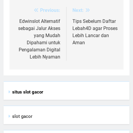
Previous:
Next:
Post
navigation
Edwinslot Alternatif
Tips Sebelum Daftar
sebagai Jalur Akses
Lebah4D agar Proses
yang Mudah
Lebih Lancar dan
Dipahami untuk
Aman
Pengalaman Digital
Lebih Nyaman
situs slot gacor
slot gacor