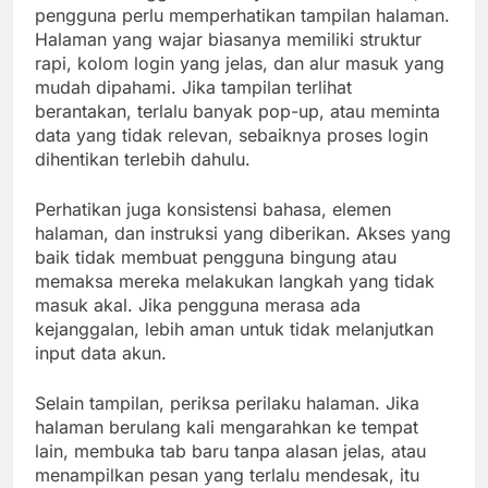
pengguna perlu memperhatikan tampilan halaman.
Halaman yang wajar biasanya memiliki struktur
rapi, kolom login yang jelas, dan alur masuk yang
mudah dipahami. Jika tampilan terlihat
berantakan, terlalu banyak pop-up, atau meminta
data yang tidak relevan, sebaiknya proses login
dihentikan terlebih dahulu.
Perhatikan juga konsistensi bahasa, elemen
halaman, dan instruksi yang diberikan. Akses yang
baik tidak membuat pengguna bingung atau
memaksa mereka melakukan langkah yang tidak
masuk akal. Jika pengguna merasa ada
kejanggalan, lebih aman untuk tidak melanjutkan
input data akun.
Selain tampilan, periksa perilaku halaman. Jika
halaman berulang kali mengarahkan ke tempat
lain, membuka tab baru tanpa alasan jelas, atau
menampilkan pesan yang terlalu mendesak, itu