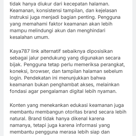
tidak hanya diukur dari kecepatan halaman.
Keamanan, konsistensi tampilan, dan kejelasan
instruksi juga menjadi bagian penting. Pengguna
yang memahami faktor keamanan akan lebih
mampu melindungi akun dan menghindari
kesalahan umum.
Kaya787 link alternatif sebaiknya diposisikan
sebagai jalur pendukung yang digunakan secara
bijak. Pengguna tetap perlu memeriksa perangkat,
koneksi, browser, dan tampilan halaman sebelum
login. Pendekatan ini menunjukkan bahwa
keamanan bukan penghambat akses, melainkan
fondasi agar pengalaman digital lebih nyaman.
Konten yang menekankan edukasi keamanan juga
membantu membangun otoritas brand secara lebih
natural. Brand tidak hanya dikenal karena
namanya, tetapi juga karena informasi yang
membantu pengguna merasa lebih siap dan