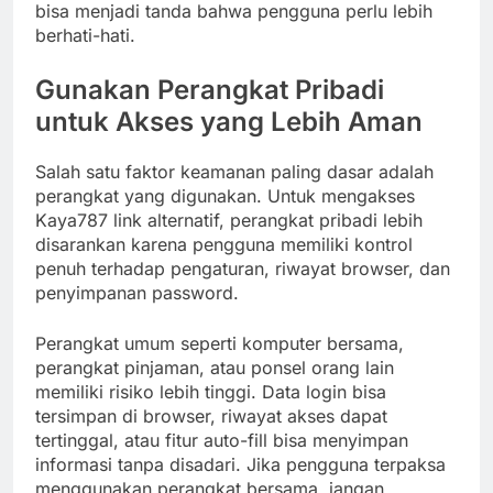
bisa menjadi tanda bahwa pengguna perlu lebih
berhati-hati.
Gunakan Perangkat Pribadi
untuk Akses yang Lebih Aman
Salah satu faktor keamanan paling dasar adalah
perangkat yang digunakan. Untuk mengakses
Kaya787 link alternatif, perangkat pribadi lebih
disarankan karena pengguna memiliki kontrol
penuh terhadap pengaturan, riwayat browser, dan
penyimpanan password.
Perangkat umum seperti komputer bersama,
perangkat pinjaman, atau ponsel orang lain
memiliki risiko lebih tinggi. Data login bisa
tersimpan di browser, riwayat akses dapat
tertinggal, atau fitur auto-fill bisa menyimpan
informasi tanpa disadari. Jika pengguna terpaksa
menggunakan perangkat bersama, jangan