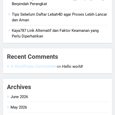
Berpindah Perangkat
Tips Sebelum Daftar Lebah4D agar Proses Lebih Lancar
dan Aman
Kaya787 Link Alternatif dan Faktor Keamanan yang
Perlu Diperhatikan
Recent Comments
A WordPress Commenter
on
Hello world!
Archives
June 2026
May 2026