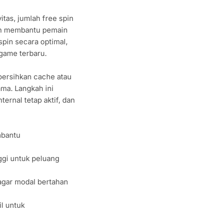
tas, jumlah free spin
tin membantu pemain
pin secara optimal,
game terbaru.
 bersihkan cache atau
ma. Langkah ini
ernal tetap aktif, dan
mbantu
ggi untuk peluang
agar modal bertahan
l untuk