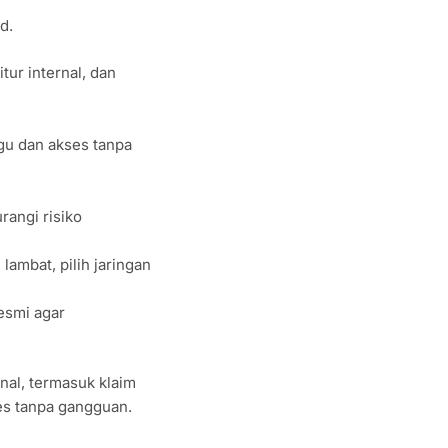
d.
tur internal, dan
gu dan akses tanpa
rangi risiko
 lambat, pilih jaringan
resmi agar
nal, termasuk klaim
ses tanpa gangguan.