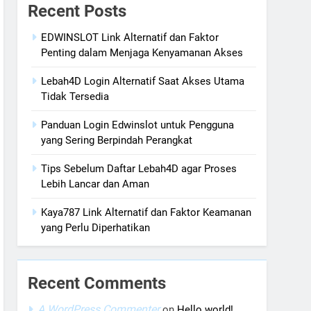
Recent Posts
EDWINSLOT Link Alternatif dan Faktor
Penting dalam Menjaga Kenyamanan Akses
Lebah4D Login Alternatif Saat Akses Utama
Tidak Tersedia
Panduan Login Edwinslot untuk Pengguna
yang Sering Berpindah Perangkat
Tips Sebelum Daftar Lebah4D agar Proses
Lebih Lancar dan Aman
Kaya787 Link Alternatif dan Faktor Keamanan
yang Perlu Diperhatikan
Recent Comments
A WordPress Commenter
on
Hello world!