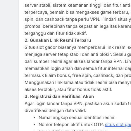
server stabil, sistem keamanan tinggi, dan fitur anti
terpercaya, pemain bisa mengakses game terbaru, 
spin, dan cashback tanpa perlu VPN. Hindari situ
promosi berlebihan tanpa kepastian legalitas karen
terganggu dan fitur tidak aktif.
2. Gunakan Link Resmi Terbaru
Situs slot gacor biasanya memperbarui link resmi s
menjaga server tetap stabil dan anti blokir. Selalu 
dari sumber resmi agar akses lancar tanpa VPN. Lin
memastikan login aman dan semua fitur internal da
termasuk klaim bonus, free spin, cashback, dan pro
Menggunakan link lama atau tidak resmi bisa menye
akses terblokir, atau fitur bonus tidak aktif.
3. Registrasi dan Verifikasi Akun
Agar login lancar tanpa VPN, pastikan akun sudah t
diverifikasi dengan data valid:
Nama lengkap sesuai identitas resmi.
Nomor telepon aktif untuk OTP.
situs slot ga