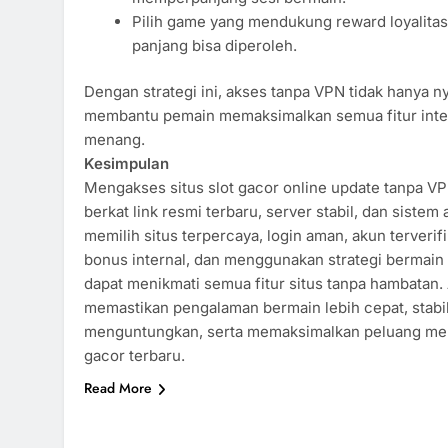
Pilih game yang mendukung reward loyalitas
panjang bisa diperoleh.
Dengan strategi ini, akses tanpa VPN tidak hanya n
membantu pemain memaksimalkan semua fitur inte
menang.
Kesimpulan
Mengakses situs slot gacor online update tanpa VP
berkat link resmi terbaru, server stabil, dan sistem 
memilih situs terpercaya, login aman, akun terverif
bonus internal, dan menggunakan strategi bermain
dapat menikmati semua fitur situs tanpa hambatan
memastikan pengalaman bermain lebih cepat, stabil
menguntungkan, serta memaksimalkan peluang mena
gacor terbaru.
Read More