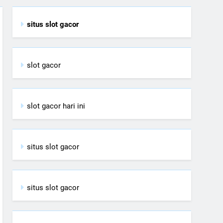
situs slot gacor
slot gacor
slot gacor hari ini
situs slot gacor
situs slot gacor