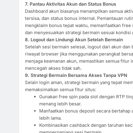
7. Pantau Aktivitas Akun dan Status Bonus
Dashboard akun biasanya menampilkan semua aktivi
tersisa, dan status bonus internal. Pemantauan ru
mengklaim bonus tepat waktu, memanfaatkan free s
dan menyesuaikan strategi bermain sesuai kondisi 
8. Logout dan Lindungi Akun Setelah Bermain
Setelah sesi bermain selesai, logout dari akun dan
riwayat browser jika menggunakan perangkat bersa
menjaga keamanan akun, memastikan semua fitur int
mencegah akses tidak sah.
9. Strategi Bermain Bersama Akses Tanpa VPN
Selain login aman, strategi bermain yang tepat me
memaksimalkan semua fitur situs:
Gunakan free spin pada slot dengan RTP tin
menang lebih besar.
Manfaatkan bonus deposit secara bertahap 
lebih lama.
Kombinasikan cashback dengan taruhan keci
memperpanjang sesi bermain.