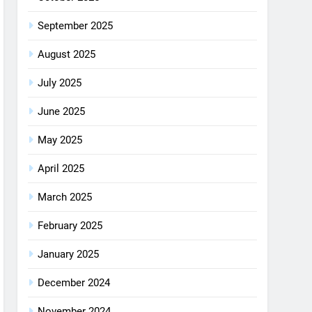
September 2025
August 2025
July 2025
June 2025
May 2025
April 2025
March 2025
February 2025
January 2025
December 2024
November 2024