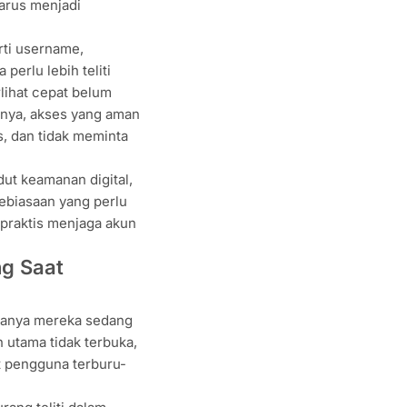
harus menjadi
erti username,
perlu lebih teliti
lihat cepat belum
iknya, akses yang aman
as, dan tidak meminta
dut keamanan digital,
kebiasaan yang perlu
 praktis menjaga akun
g Saat
asanya mereka sedang
 utama tidak terbuka,
t pengguna terburu-