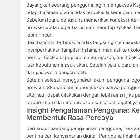
Bayangkan seorang pengguna ingin mengakses Kay
tetapi halaman utama tidak terbuka. Ia kemudian menc
Sebelum login, pengguna memeriksa koneksi inter
browser sudah diperbarui, dan menutup aplikasi lai
lebih ringan.
Saat halaman terbuka, ia tidak langsung memasukka
memperhatikan tampilan halaman, memastikan kolom
normal, tidak ada pop-up mencurigakan, dan tidak 
luar kebutuhan masuk akun. Setelah yakin, barulah
dan password dengan teliti.
Setelah selesai menggunakan akun, pengguna log
browser. Skenario ini menunjukkan bahwa penggun
alternatif dapat dilakukan dengan lebih aman jika 
terburu-buru dan menerapkan kebiasaan digital yan
Insight Pengalaman Pengguna: K
Membentuk Rasa Percaya
Dari sudut pandang pengalaman pengguna, rasa am
penting dari kenyamanan digital. Pengguna tidak