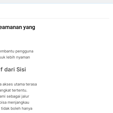
 Keamanan yang
 membantu pengguna
suk lebih nyaman
 dari Sisi
ka akses utama terasa
rangkat tertentu.
hami sebagai jalur
bisa menjangkau
 tidak boleh hanya