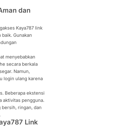
 Aman dan
gakses Kaya787 link
an baik. Gunakan
indungan
apat menyebabkan
he secara berkala
segar. Namun,
u login ulang karena
s. Beberapa ekstensi
aktivitas pengguna.
bersih, ringan, dan
.
aya787 Link