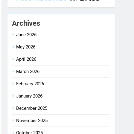
Archives
June 2026
May 2026
April 2026
March 2026
February 2026
January 2026
December 2025
November 2025
October 2025