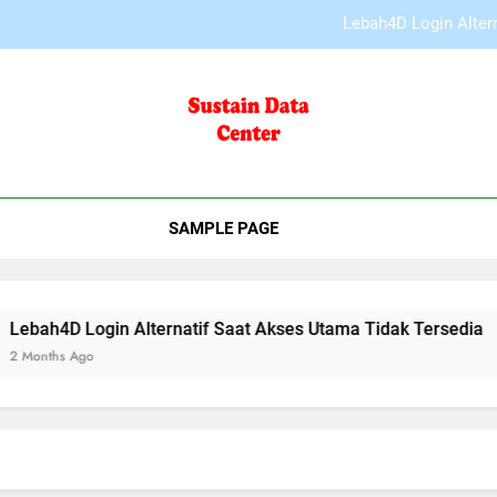
Lebah4D Login Alter
Panduan Login Edwinslot untuk Peng
Tips Sebelum Daftar Lebah
tain Data Center
EDWINSLOT Link Alternatif dan Faktor Pen
 Ramah Lingkungan Dengan Teknologi Berkelanjutan Di Sustain
Lebah4D Login Alter
SAMPLE PAGE
Panduan Login Edwinslot untuk Peng
Tips Sebelum Daftar Lebah
gin Alternatif Saat Akses Utama Tidak Tersedia
Pandua
2 Months