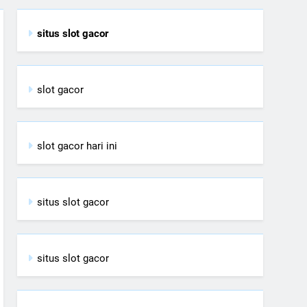
situs slot gacor
slot gacor
slot gacor hari ini
situs slot gacor
situs slot gacor