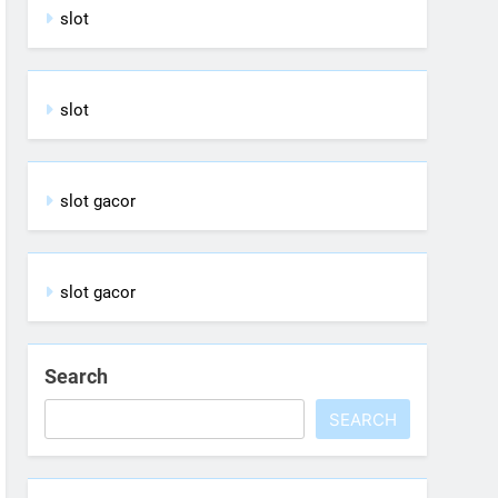
slot
slot
slot gacor
slot gacor
Search
SEARCH