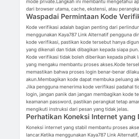
mode private.Langkah ini membantu mengetahui ap
dari browser utama, cache, ekstensi, atau perangk
Waspadai Permintaan Kode Verifi
Kode verifikasi adalah bagian penting dari perlindu
menggunakan Kaya787 Link Alternatif pengguna d
kode verifikasi, pastikan kode tersebut hanya dig
yang dikenali dan tidak dibagikan kepada siapa pun.
Kode verifikasi tidak boleh diberikan kepada pihak 
yang mengaku membantu proses akses.Kode terseb
memastikan bahwa proses login benar-benar dilaku
akun.Membagikan kode dapat membuka peluang aks
Jika pengguna menerima kode verifikasi padahal 
login, jangan panik dan jangan membagikan kode te
keamanan password, pastikan perangkat tetap aman
mengikuti instruksi dari pesan yang tidak jelas.
Perhatikan Koneksi Internet yang
Koneksi internet yang stabil membantu proses akses
lancar.Ketika menggunakan Kaya787 Link Alternatif