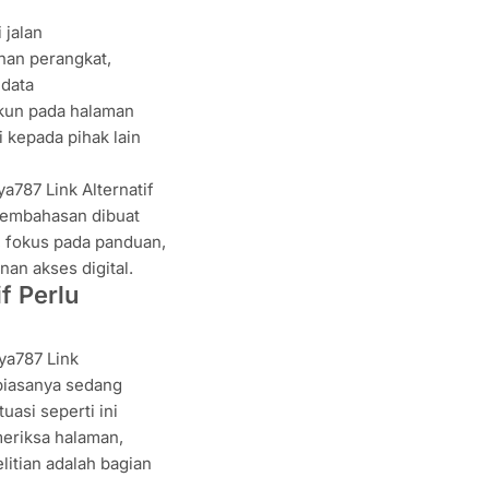
 jalan
nan perangkat,
 data
akun pada halaman
i kepada pihak lain
a787 Link Alternatif
Pembahasan dibuat
, fokus pada panduan,
n akses digital.
f Perlu
ya787 Link
 biasanya sedang
asi seperti ini
eriksa halaman,
litian adalah bagian