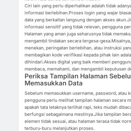
Ciri lain yang perlu diperhatikan adalah tidak adan
informasi berlebihan.Proses login yang wajar bias
data yang berkaitan langsung dengan akses akun.J
informasi sensitif yang tidak relevan, pengguna pe
Halaman yang aman juga seharusnya tidak memaks
mengambil tindakan secara tergesa-gesa.Misalnya,
menekan, peringatan berlebihan, atau instruksi y
membagikan kode verifikasi kepada pihak lain adal
dihindari.Akses digital yang baik memberi penggun
membaca, memahami, dan mengambil keputusan d
Periksa Tampilan Halaman Sebel
Memasukkan Data
Sebelum memasukkan username, password, atau kod
pengguna perlu melihat tampilan halaman secara 
apakah tata letaknya terlihat rapi, teks mudah diba
berfungsi sebagaimana mestinya.Jika tampilan ber
elemen tidak sesuai, atau halaman terasa tidak nor
terburu-buru melanjutkan proses.