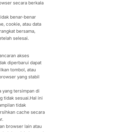
owser secara berkala
tidak benar-benar
, cookie, atau data
erangkat bersama,
telah selesai.
lancaran akses
dak diperbarui dapat
kan tombol, atau
browser yang stabil
a yang tersimpan di
tidak sesuai.Hal ini
mpilan tidak
rsihkan cache secara
r.
an browser lain atau