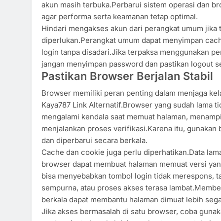
akun masih terbuka.Perbarui sistem operasi dan br
agar performa serta keamanan tetap optimal.
Hindari mengakses akun dari perangkat umum jika 
diperlukan.Perangkat umum dapat menyimpan cache
login tanpa disadari.Jika terpaksa menggunakan p
jangan menyimpan password dan pastikan logout se
Pastikan Browser Berjalan Stabil
Browser memiliki peran penting dalam menjaga ke
Kaya787 Link Alternatif.Browser yang sudah lama ti
mengalami kendala saat memuat halaman, menampil
menjalankan proses verifikasi.Karena itu, gunakan 
dan diperbarui secara berkala.
Cache dan cookie juga perlu diperhatikan.Data lam
browser dapat membuat halaman memuat versi yang 
bisa menyebabkan tombol login tidak merespons, ta
sempurna, atau proses akses terasa lambat.Membe
berkala dapat membantu halaman dimuat lebih sega
Jika akses bermasalah di satu browser, coba gunak