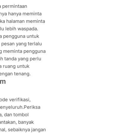
ya permintaan
anya hanya meminta
ika halaman meminta
rlu lebih waspada.
a pengguna untuk
 pesan yang terlalu
ang meminta pengguna
ah tanda yang perlu
a ruang untuk
engan tenang.
um
e verifikasi,
menyeluruh.Periksa
ca, dan tombol
antakan, banyak
mal, sebaiknya jangan