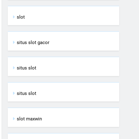
slot
situs slot gacor
situs slot
situs slot
slot maxwin