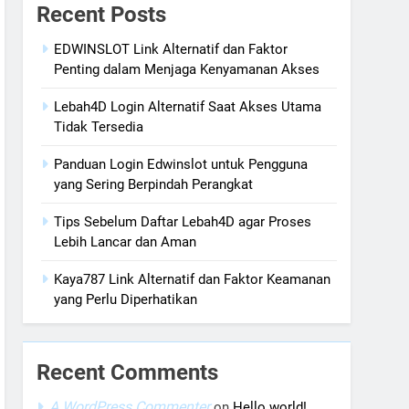
Recent Posts
EDWINSLOT Link Alternatif dan Faktor
Penting dalam Menjaga Kenyamanan Akses
Lebah4D Login Alternatif Saat Akses Utama
Tidak Tersedia
Panduan Login Edwinslot untuk Pengguna
yang Sering Berpindah Perangkat
Tips Sebelum Daftar Lebah4D agar Proses
Lebih Lancar dan Aman
Kaya787 Link Alternatif dan Faktor Keamanan
yang Perlu Diperhatikan
Recent Comments
A WordPress Commenter
on
Hello world!