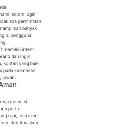
ada
ami, kolom login
tidak ada permintaan
enampilkan banyak
login, pengguna
ang.
 memiliki intent
rand dan ingin
, konten yang baik
s pada keamanan,
g jawab.
g Aman
knya memiliki
una perlu
ng rapi, instruksi
olom identitas akun,