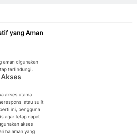
atif yang Aman
ang aman digunakan
ap terlindungi.
 Akses
ika akses utama
erespons, atau sulit
perti ini, pengguna
s agar tetap dapat
ggunakan akses
ali halaman yang