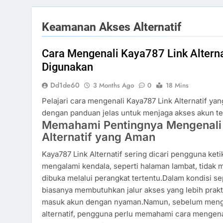
Keamanan Akses Alternatif
Cara Mengenali Kaya787 Link Altern
Digunakan
Dd1de60
3 Months Ago
0
18 Mins
Pelajari cara mengenali Kaya787 Link Alternatif y
dengan panduan jelas untuk menjaga akses akun tet
Memahami Pentingnya Mengenali
Alternatif yang Aman
Kaya787 Link Alternatif sering dicari pengguna ket
mengalami kendala, seperti halaman lambat, tidak m
dibuka melalui perangkat tertentu.Dalam kondisi se
biasanya membutuhkan jalur akses yang lebih prakti
masuk akun dengan nyaman.Namun, sebelum men
alternatif, pengguna perlu memahami cara mengen