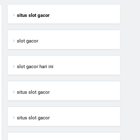
situs slot gacor
slot gacor
slot gacor hari ini
situs slot gacor
situs slot gacor