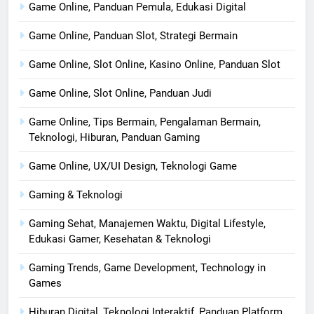
Game Online, Panduan Pemula, Edukasi Digital
Game Online, Panduan Slot, Strategi Bermain
Game Online, Slot Online, Kasino Online, Panduan Slot
Game Online, Slot Online, Panduan Judi
Game Online, Tips Bermain, Pengalaman Bermain,
Teknologi, Hiburan, Panduan Gaming
Game Online, UX/UI Design, Teknologi Game
Gaming & Teknologi
Gaming Sehat, Manajemen Waktu, Digital Lifestyle,
Edukasi Gamer, Kesehatan & Teknologi
Gaming Trends, Game Development, Technology in
Games
Hiburan Digital, Teknologi Interaktif, Panduan Platform