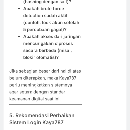
(hashing dengan salt)?
Apakah brute force
detection sudah aktif
(contoh: lock akun setelah
5 percobaan gagal)?
Apakah akses dari jaringan
mencurigakan diproses
secara berbeda (misal,
blokir otomatis)?
Jika sebagian besar dari hal di atas
belum diterapkan, maka Kaya787
perlu meningkatkan sistemnya
agar setara dengan standar
keamanan digital saat ini.
5.
Rekomendasi Perbaikan
Sistem Login Kaya787