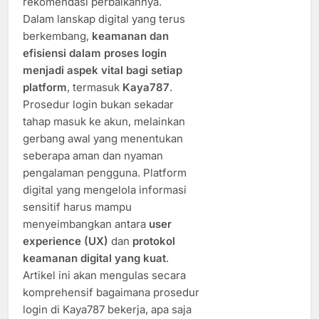
rekomendasi perbaikannya.
Dalam lanskap digital yang terus
berkembang,
keamanan dan
efisiensi dalam proses login
menjadi aspek vital bagi setiap
platform
, termasuk
Kaya787
.
Prosedur login bukan sekadar
tahap masuk ke akun, melainkan
gerbang awal yang menentukan
seberapa aman dan nyaman
pengalaman pengguna. Platform
digital yang mengelola informasi
sensitif harus mampu
menyeimbangkan antara
user
experience (UX)
dan
protokol
keamanan digital yang kuat
.
Artikel ini akan mengulas secara
komprehensif bagaimana prosedur
login di Kaya787 bekerja, apa saja