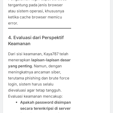
tergantung pada jenis browser
atau sistem operasi, khususnya
ketika cache browser memicu
error.
4.
Evaluasi dari Perspektif
Keamanan
Dari sisi keamanan, Kaya787 telah
menerapkan
lapisan-lapisan dasar
yang penting
. Namun, dengan
meningkatnya ancaman siber,
terutama phishing dan brute force
login, sistem harus selalu
dievaluasi agar tetap tangguh.
Evaluasi keamanan mencakup:
Apakah password disimpan
secara terenkripsi di server