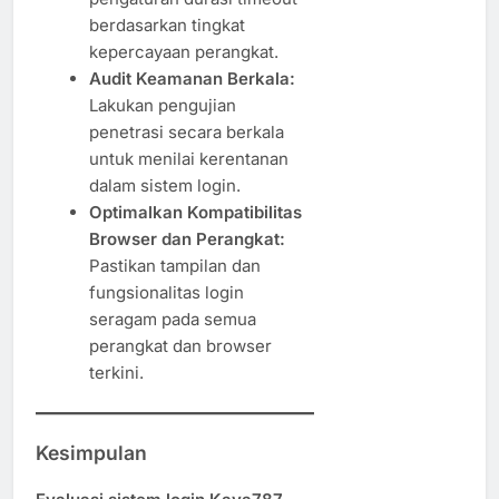
berdasarkan tingkat
kepercayaan perangkat.
Audit Keamanan Berkala:
Lakukan pengujian
penetrasi secara berkala
untuk menilai kerentanan
dalam sistem login.
Optimalkan Kompatibilitas
Browser dan Perangkat:
Pastikan tampilan dan
fungsionalitas login
seragam pada semua
perangkat dan browser
terkini.
Kesimpulan