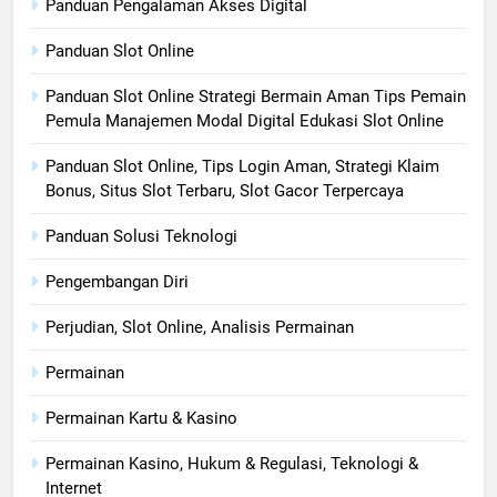
Panduan Pengalaman Akses Digital
Panduan Slot Online
Panduan Slot Online Strategi Bermain Aman Tips Pemain
Pemula Manajemen Modal Digital Edukasi Slot Online
Panduan Slot Online, Tips Login Aman, Strategi Klaim
Bonus, Situs Slot Terbaru, Slot Gacor Terpercaya
Panduan Solusi Teknologi
Pengembangan Diri
Perjudian, Slot Online, Analisis Permainan
Permainan
Permainan Kartu & Kasino
Permainan Kasino, Hukum & Regulasi, Teknologi &
Internet