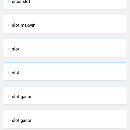
situs slot
slot maxwin
slot
slot
slot gacor
slot gacor