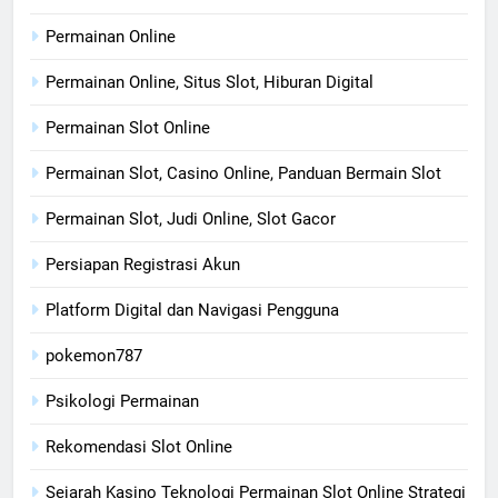
Permainan Online
Permainan Online, Situs Slot, Hiburan Digital
Permainan Slot Online
Permainan Slot, Casino Online, Panduan Bermain Slot
Permainan Slot, Judi Online, Slot Gacor
Persiapan Registrasi Akun
Platform Digital dan Navigasi Pengguna
pokemon787
Psikologi Permainan
Rekomendasi Slot Online
Sejarah Kasino Teknologi Permainan Slot Online Strategi