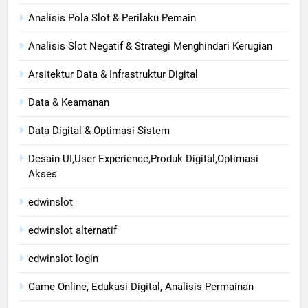
Analisis Pola Slot & Perilaku Pemain
Analisis Slot Negatif & Strategi Menghindari Kerugian
Arsitektur Data & Infrastruktur Digital
Data & Keamanan
Data Digital & Optimasi Sistem
Desain UI,User Experience,Produk Digital,Optimasi
Akses
edwinslot
edwinslot alternatif
edwinslot login
Game Online, Edukasi Digital, Analisis Permainan