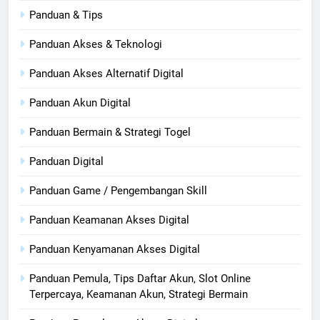
Panduan & Tips
Panduan Akses & Teknologi
Panduan Akses Alternatif Digital
Panduan Akun Digital
Panduan Bermain & Strategi Togel
Panduan Digital
Panduan Game / Pengembangan Skill
Panduan Keamanan Akses Digital
Panduan Kenyamanan Akses Digital
Panduan Pemula, Tips Daftar Akun, Slot Online
Terpercaya, Keamanan Akun, Strategi Bermain