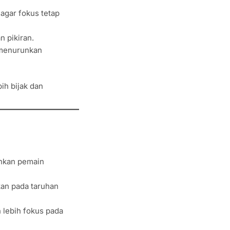
 agar fokus tetap
 pikiran.
 menurunkan
ih bijak dan
inkan pemain
kan pada taruhan
lebih fokus pada