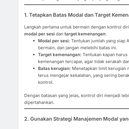
1. Tetapkan Batas Modal dan Target Keme
Langkah pertama untuk bermain dengan kontrol dir
modal per sesi
dan
target kemenangan
:
Modal per sesi:
Tentukan jumlah yang siap 
bermain, dan jangan melebihi batas ini.
Target kemenangan:
Tentukan kapan harus 
kemenangan tercapai, agar tidak serakah da
Batas kerugian:
Menetapkan limit kerugian
terus mengejar kekalahan, yang sering bera
kontrol.
Dengan batasan yang jelas, kontrol diri menjadi le
dipertahankan.
2. Gunakan Strategi Manajemen Modal yan