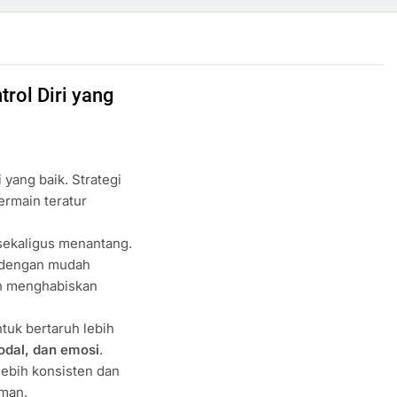
rol Diri yang
 yang baik. Strategi
rmain teratur
sekaligus menantang.
 dengan mudah
an menghabiskan
tuk bertaruh lebih
dal, dan emosi
.
ebih konsisten dan
aman.