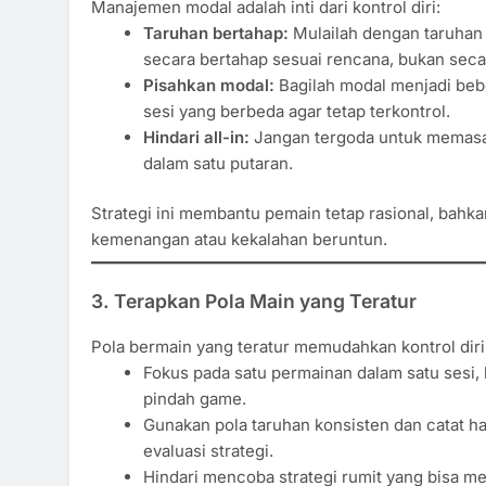
Manajemen modal adalah inti dari kontrol diri:
Taruhan bertahap:
Mulailah dengan taruhan 
secara bertahap sesuai rencana, bukan secar
Pisahkan modal:
Bagilah modal menjadi beb
sesi yang berbeda agar tetap terkontrol.
Hindari all-in:
Jangan tergoda untuk memasa
dalam satu putaran.
Strategi ini membantu pemain tetap rasional, bahk
kemenangan atau kekalahan beruntun.
3. Terapkan Pola Main yang Teratur
Pola bermain yang teratur memudahkan kontrol diri
Fokus pada satu permainan dalam satu sesi, 
pindah game.
Gunakan pola taruhan konsisten dan catat ha
evaluasi strategi.
Hindari mencoba strategi rumit yang bisa 