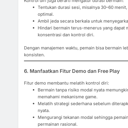
Kontrol diri juga berarti mengatur durasi bermain:
Tentukan durasi sesi, misalnya 30–60 menit,
optimal.
Ambil jeda secara berkala untuk menyegarkan
Hindari bermain terus-menerus yang dapat
konsentrasi dan kontrol diri.
Dengan manajemen waktu, pemain bisa bermain leb
konsisten.
6. Manfaatkan Fitur Demo dan Free Play
Fitur demo membantu melatih kontrol diri:
Bermain tanpa risiko modal nyata memungk
memahami mekanisme game.
Melatih strategi sederhana sebelum diterap
nyata.
Mengurangi tekanan modal sehingga pemain 
permainan rasional.