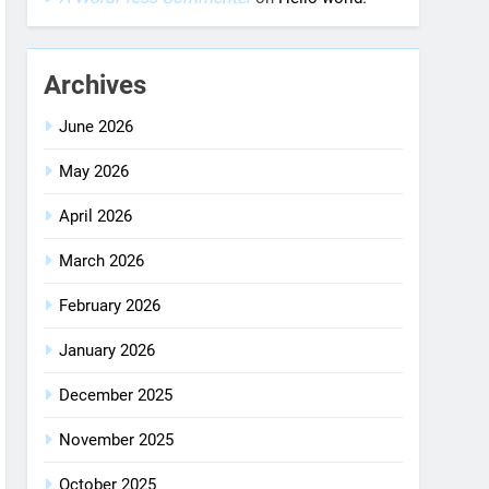
Archives
June 2026
May 2026
April 2026
March 2026
February 2026
January 2026
December 2025
November 2025
October 2025