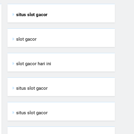
situs slot gacor
slot gacor
slot gacor hari ini
situs slot gacor
situs slot gacor