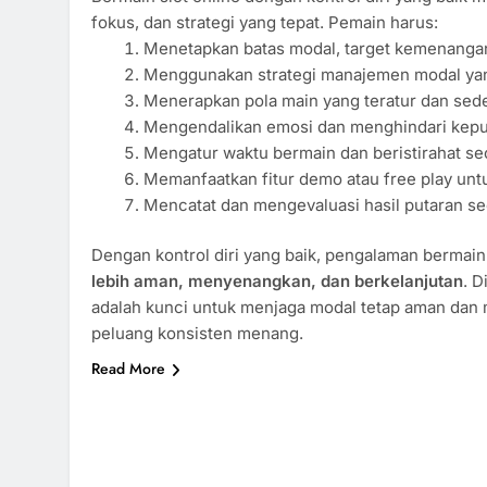
fokus, dan strategi yang tepat. Pemain harus:
Menetapkan batas modal, target kemenangan
Menggunakan strategi manajemen modal yan
Menerapkan pola main yang teratur dan sed
Mengendalikan emosi dan menghindari keput
Mengatur waktu bermain dan beristirahat sec
Memanfaatkan fitur demo atau free play untuk
Mencatat dan mengevaluasi hasil putaran sec
Dengan kontrol diri yang baik, pengalaman bermai
lebih aman, menyenangkan, dan berkelanjutan
. D
adalah kunci untuk menjaga modal tetap aman dan
peluang konsisten menang.
Read More