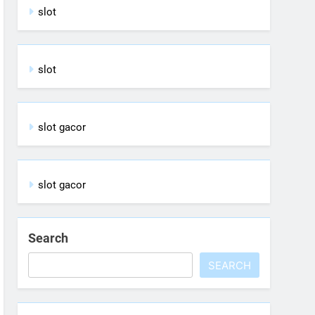
slot
slot
slot gacor
slot gacor
Search
SEARCH