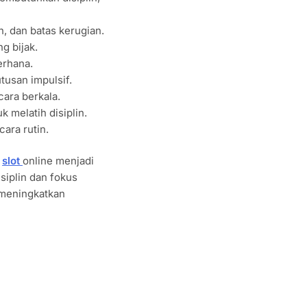
, dan batas kerugian.
g bijak.
erhana.
usan impulsif.
ara berkala.
 melatih disiplin.
ara rutin.
n
slot
online menjadi
isiplin dan fokus
 meningkatkan