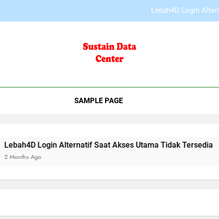
Lebah4D Login Alter
Panduan Login Edwinslot untuk Peng
Tips Sebelum Daftar Lebah
tain Data Center
EDWINSLOT Link Alternatif dan Faktor Pen
 Ramah Lingkungan Dengan Teknologi Berkelanjutan Di Sustain
Lebah4D Login Alter
SAMPLE PAGE
Panduan Login Edwinslot untuk Peng
Tips Sebelum Daftar Lebah
gin Alternatif Saat Akses Utama Tidak Tersedia
Pandua
2 Months