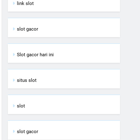
link slot
slot gacor
Slot gacor hari ini
situs slot
slot
slot gacor