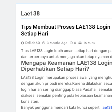
Lae138
Tips Membuat Proses LAE138 Login
Setiap Hari
Dd1de60
3 Months Ago
0
16 Mins
Tips LAE138 Login lebih aman setiap hari dengan pa
dan terpercaya untuk menjaga akun tetap nyaman 
Mengapa Keamanan LAE138 Login
Diperhatikan Setiap Hari?
LAE138 Login merupakan proses awal yang meng
dengan akun pribadi mereka.Karena dilakukan secar
login harian sering dianggap biasa.Padahal, semak
diakses, semakin penting pula kebiasaan keamanan
konsisten.
Banyak pengguna mencari kata kunci seperti
lae13