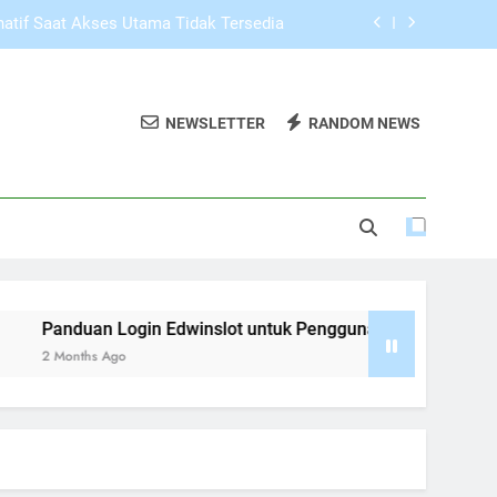
natif Saat Akses Utama Tidak Tersedia
guna yang Sering Berpindah Perangkat
4D agar Proses Lebih Lancar dan Aman
NEWSLETTER
RANDOM NEWS
ting dalam Menjaga Kenyamanan Akses
 Data Center. Solusi Cerdas Untuk Bisnis Modern.
natif Saat Akses Utama Tidak Tersedia
guna yang Sering Berpindah Perangkat
4D agar Proses Lebih Lancar dan Aman
n Login Edwinslot untuk Pengguna yang Sering Berpindah Pe
 Ago