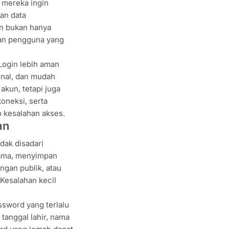
 mereka ingin
an data
n bukan hanya
man pengguna yang
Login lebih aman
onal, dan mudah
kun, tetapi juga
oneksi, serta
o kesalahan akses.
an
idak disadari
ama, menyimpan
ngan publik, atau
Kesalahan kecil
ssword yang terlalu
anggal lahir, nama