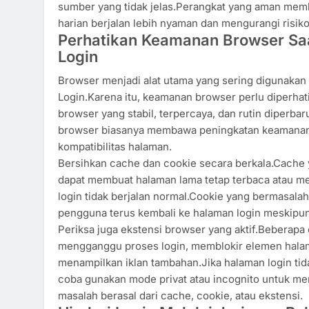
sumber yang tidak jelas.Perangkat yang aman mem
harian berjalan lebih nyaman dan mengurangi risik
Perhatikan Keamanan Browser Sa
Login
Browser menjadi alat utama yang sering digunakan
Login.Karena itu, keamanan browser perlu diperha
browser yang stabil, terpercaya, dan rutin diperba
browser biasanya membawa peningkatan keamanan
kompatibilitas halaman.
Bersihkan cache dan cookie secara berkala.Cach
dapat membuat halaman lama tetap terbaca atau m
login tidak berjalan normal.Cookie yang bermasala
pengguna terus kembali ke halaman login meskipun
Periksa juga ekstensi browser yang aktif.Beberapa 
mengganggu proses login, memblokir elemen hala
menampilkan iklan tambahan.Jika halaman login tida
coba gunakan mode privat atau incognito untuk m
masalah berasal dari cache, cookie, atau ekstensi.