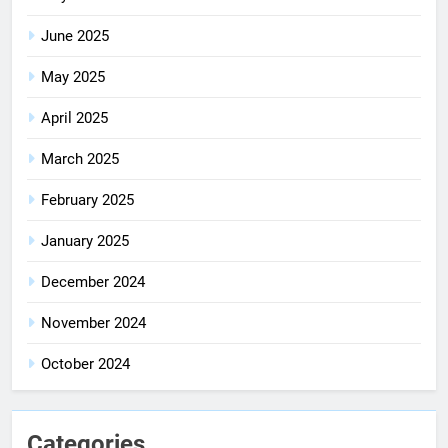
June 2025
May 2025
April 2025
March 2025
February 2025
January 2025
December 2024
November 2024
October 2024
Categories