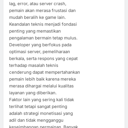
lag, error, atau server crash,
pemain akan merasa frustasi dan
mudah beralih ke game lain.
Keandalan teknis menjadi fondasi
penting yang memastikan
pengalaman bermain tetap mulus.
Developer yang berfokus pada
optimasi server, pemeliharaan
berkala, serta respons yang cepat
terhadap masalah teknis
cenderung dapat mempertahankan
pemain lebih baik karena mereka
merasa dihargai melalui kualitas
layanan yang diberikan.
Faktor lain yang sering kali tidak
terlihat tetapi sangat penting
adalah strategi monetisasi yang
adil dan tidak mengganggu
keseimbangan permainan. Banyak