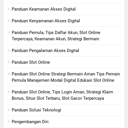
Panduan Keamanan Akses Digital
Panduan Kenyamanan Akses Digital
Panduan Pemula, Tips Daftar Akun, Slot Online
Terpercaya, Keamanan Akun, Strategi Bermain
Panduan Pengalaman Akses Digital
Panduan Slot Online
Panduan Slot Online Strategi Bermain Aman Tips Pemain
Pemula Manajemen Modal Digital Edukasi Slot Online
Panduan Slot Online, Tips Login Aman, Strategi Klaim
Bonus, Situs Slot Terbaru, Slot Gacor Terpercaya
Panduan Solusi Teknologi
Pengembangan Diri