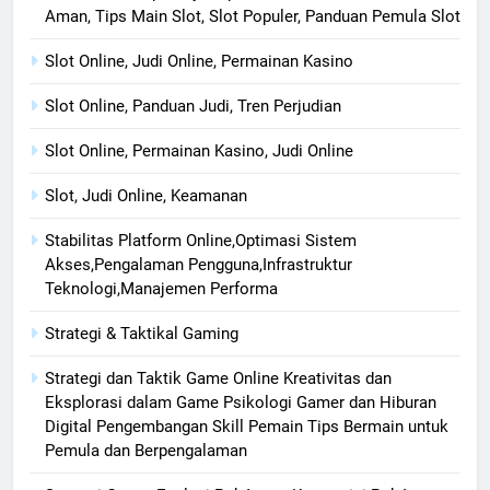
Aman, Tips Main Slot, Slot Populer, Panduan Pemula Slot
Slot Online, Judi Online, Permainan Kasino
Slot Online, Panduan Judi, Tren Perjudian
Slot Online, Permainan Kasino, Judi Online
Slot, Judi Online, Keamanan
Stabilitas Platform Online,Optimasi Sistem
Akses,Pengalaman Pengguna,Infrastruktur
Teknologi,Manajemen Performa
Strategi & Taktikal Gaming
Strategi dan Taktik Game Online Kreativitas dan
Eksplorasi dalam Game Psikologi Gamer dan Hiburan
Digital Pengembangan Skill Pemain Tips Bermain untuk
Pemula dan Berpengalaman