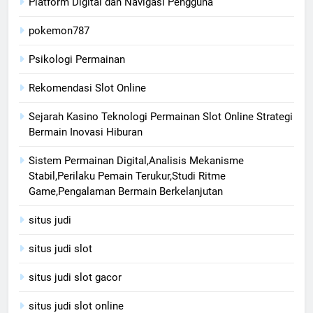
Platform Digital dan Navigasi Pengguna
pokemon787
Psikologi Permainan
Rekomendasi Slot Online
Sejarah Kasino Teknologi Permainan Slot Online Strategi
Bermain Inovasi Hiburan
Sistem Permainan Digital,Analisis Mekanisme
Stabil,Perilaku Pemain Terukur,Studi Ritme
Game,Pengalaman Bermain Berkelanjutan
situs judi
situs judi slot
situs judi slot gacor
situs judi slot online