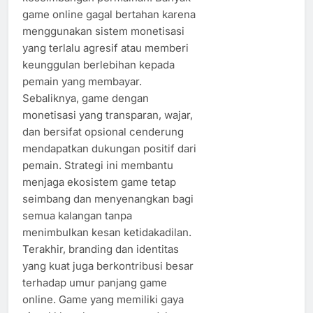
game online gagal bertahan karena
menggunakan sistem monetisasi
yang terlalu agresif atau memberi
keunggulan berlebihan kepada
pemain yang membayar.
Sebaliknya, game dengan
monetisasi yang transparan, wajar,
dan bersifat opsional cenderung
mendapatkan dukungan positif dari
pemain. Strategi ini membantu
menjaga ekosistem game tetap
seimbang dan menyenangkan bagi
semua kalangan tanpa
menimbulkan kesan ketidakadilan.
Terakhir, branding dan identitas
yang kuat juga berkontribusi besar
terhadap umur panjang game
online. Game yang memiliki gaya