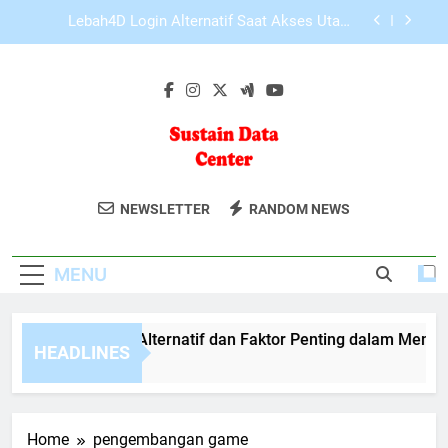
Skip
Panduan Login Edwinslot untuk Pengguna yang
to
Sering Berpindah Perangkat
content
Tips Sebelum Daftar Lebah4D agar Proses Lebih
Lancar dan Aman
EDWINSLOT Link Alternatif dan Faktor Penting
dalam Menjaga Kenyamanan Akses
Lebah4D Login Alternatif Saat Akses Utama
Tidak Tersedia
Sustain Data
Pusat Data Ramah Lingkungan Dengan
Panduan Login Edwinslot untuk Pengguna yang
NEWSLETTER
RANDOM NEWS
Sering Berpindah Perangkat
Center
Teknologi Berkelanjutan Di Sustain Data
Tips Sebelum Daftar Lebah4D agar Proses Lebih
Center. Solusi Cerdas Untuk Bisnis
Lancar dan Aman
MENU
Modern.
WINSLOT Link Alternatif dan Faktor Penting dalam Menjaga
HEADLINES
Month Ago
Home
pengembangan game