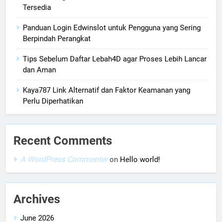
Tersedia
Panduan Login Edwinslot untuk Pengguna yang Sering
Berpindah Perangkat
Tips Sebelum Daftar Lebah4D agar Proses Lebih Lancar
dan Aman
Kaya787 Link Alternatif dan Faktor Keamanan yang
Perlu Diperhatikan
Recent Comments
A WordPress Commenter
on
Hello world!
Archives
June 2026