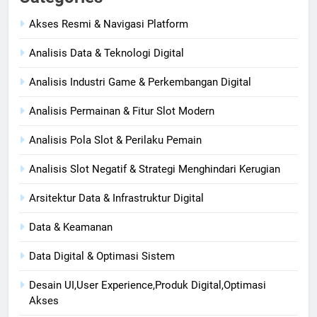
Akses Resmi & Navigasi Platform
Analisis Data & Teknologi Digital
Analisis Industri Game & Perkembangan Digital
Analisis Permainan & Fitur Slot Modern
Analisis Pola Slot & Perilaku Pemain
Analisis Slot Negatif & Strategi Menghindari Kerugian
Arsitektur Data & Infrastruktur Digital
Data & Keamanan
Data Digital & Optimasi Sistem
Desain UI,User Experience,Produk Digital,Optimasi
Akses