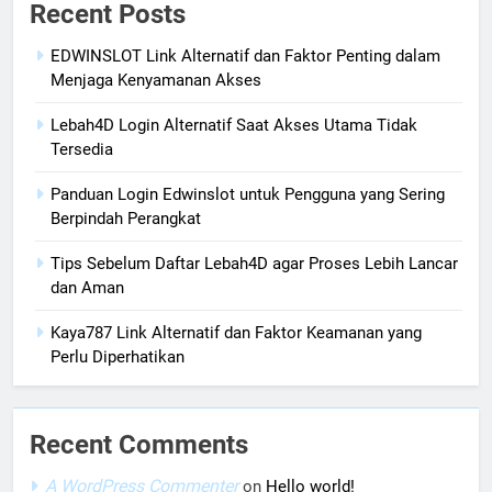
Recent Posts
EDWINSLOT Link Alternatif dan Faktor Penting dalam
Menjaga Kenyamanan Akses
Lebah4D Login Alternatif Saat Akses Utama Tidak
Tersedia
Panduan Login Edwinslot untuk Pengguna yang Sering
Berpindah Perangkat
Tips Sebelum Daftar Lebah4D agar Proses Lebih Lancar
dan Aman
Kaya787 Link Alternatif dan Faktor Keamanan yang
Perlu Diperhatikan
Recent Comments
A WordPress Commenter
on
Hello world!