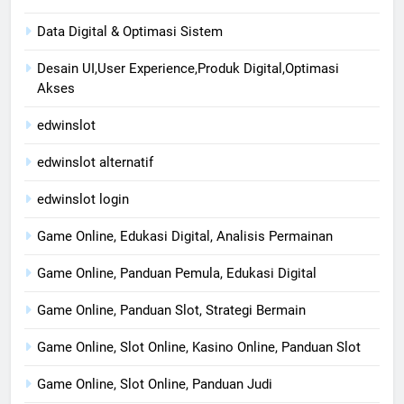
Data Digital & Optimasi Sistem
Desain UI,User Experience,Produk Digital,Optimasi
Akses
edwinslot
edwinslot alternatif
edwinslot login
Game Online, Edukasi Digital, Analisis Permainan
Game Online, Panduan Pemula, Edukasi Digital
Game Online, Panduan Slot, Strategi Bermain
Game Online, Slot Online, Kasino Online, Panduan Slot
Game Online, Slot Online, Panduan Judi