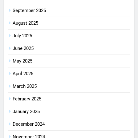
September 2025
August 2025
July 2025
June 2025
May 2025
April 2025
March 2025
February 2025
January 2025
December 2024
November 2024