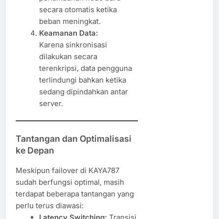
secara otomatis ketika
beban meningkat.
Keamanan Data:
Karena sinkronisasi
dilakukan secara
terenkripsi, data pengguna
terlindungi bahkan ketika
sedang dipindahkan antar
server.
Tantangan dan Optimalisasi
ke Depan
Meskipun failover di KAYA787
sudah berfungsi optimal, masih
terdapat beberapa tantangan yang
perlu terus diawasi:
Latency Switching:
Transisi