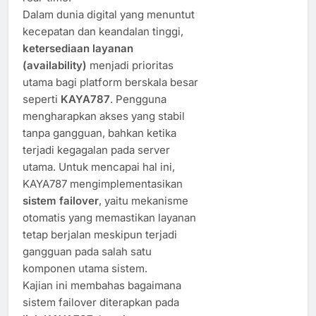
Dalam dunia digital yang menuntut
kecepatan dan keandalan tinggi,
ketersediaan layanan
(availability)
menjadi prioritas
utama bagi platform berskala besar
seperti
KAYA787
. Pengguna
mengharapkan akses yang stabil
tanpa gangguan, bahkan ketika
terjadi kegagalan pada server
utama. Untuk mencapai hal ini,
KAYA787 mengimplementasikan
sistem failover
, yaitu mekanisme
otomatis yang memastikan layanan
tetap berjalan meskipun terjadi
gangguan pada salah satu
komponen utama sistem.
Kajian ini membahas bagaimana
sistem failover diterapkan pada