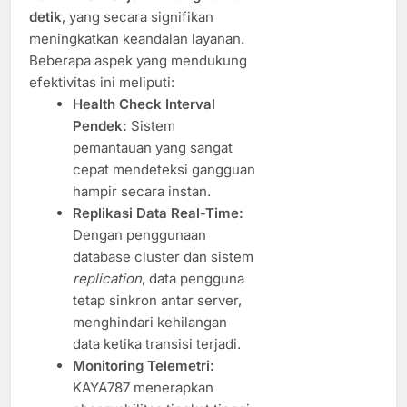
detik
, yang secara signifikan
meningkatkan keandalan layanan.
Beberapa aspek yang mendukung
efektivitas ini meliputi:
Health Check Interval
Pendek:
Sistem
pemantauan yang sangat
cepat mendeteksi gangguan
hampir secara instan.
Replikasi Data Real-Time:
Dengan penggunaan
database cluster dan sistem
replication
, data pengguna
tetap sinkron antar server,
menghindari kehilangan
data ketika transisi terjadi.
Monitoring Telemetri:
KAYA787 menerapkan