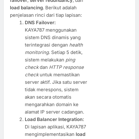
failover
,
server redundancy
, dan
load balancing
. Berikut adalah
penjelasan rinci dari tiap lapisan:
DNS Failover:
KAYA787 menggunakan
sistem DNS dinamis yang
terintegrasi dengan
health
monitoring
. Setiap 5 detik,
sistem melakukan
ping
check
dan
HTTP response
check
untuk memastikan
server aktif. Jika satu server
tidak merespons, sistem
akan secara otomatis
mengarahkan domain ke
alamat IP server cadangan.
Load Balancer Integration:
Di lapisan aplikasi, KAYA787
mengimplementasikan
load