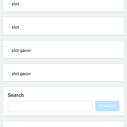
slot
slot
slot gacor
slot gacor
Search
SEARCH