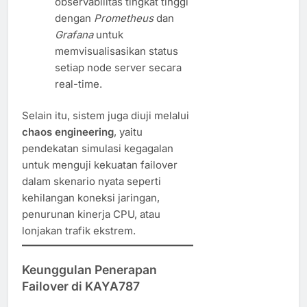
observabilitas tingkat tinggi
dengan
Prometheus
dan
Grafana
untuk
memvisualisasikan status
setiap node server secara
real-time.
Selain itu, sistem juga diuji melalui
chaos engineering
, yaitu
pendekatan simulasi kegagalan
untuk menguji kekuatan failover
dalam skenario nyata seperti
kehilangan koneksi jaringan,
penurunan kinerja CPU, atau
lonjakan trafik ekstrem.
Keunggulan Penerapan
Failover di KAYA787