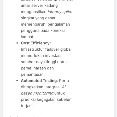
antar server kadang
menghasilkan
latency spike
singkat yang dapat
memengaruhi pengalaman
pengguna pada koneksi
lambat.
Cost Efficiency:
Infrastruktur failover global
memerlukan investasi
sumber daya tinggi untuk
pemeliharaan dan
pemantauan.
Automated Testing:
Perlu
ditingkatkan integrasi
AI-
based monitoring
untuk
prediksi kegagalan sebelum
terjadi.