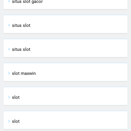
situs slot gacor
situs slot
situs slot
slot maxwin
slot
slot