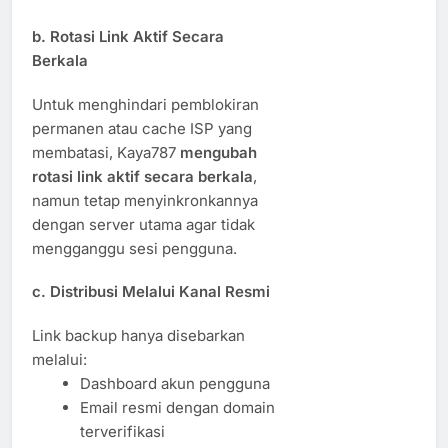
b.
Rotasi Link Aktif Secara
Berkala
Untuk menghindari pemblokiran
permanen atau cache ISP yang
membatasi, Kaya787
mengubah
rotasi link aktif secara berkala
,
namun tetap menyinkronkannya
dengan server utama agar tidak
mengganggu sesi pengguna.
c.
Distribusi Melalui Kanal Resmi
Link backup hanya disebarkan
melalui:
Dashboard akun pengguna
Email resmi dengan domain
terverifikasi