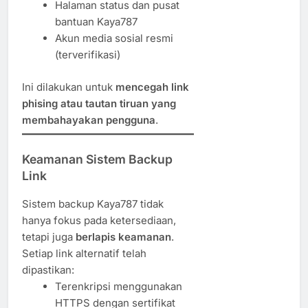
Halaman status dan pusat
bantuan Kaya787
Akun media sosial resmi
(terverifikasi)
Ini dilakukan untuk
mencegah link
phising atau tautan tiruan yang
membahayakan pengguna
.
Keamanan Sistem Backup
Link
Sistem backup Kaya787 tidak
hanya fokus pada ketersediaan,
tetapi juga
berlapis keamanan
.
Setiap link alternatif telah
dipastikan:
Terenkripsi menggunakan
HTTPS dengan sertifikat