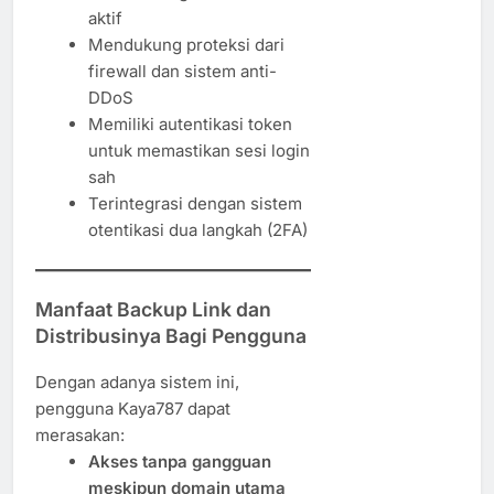
aktif
Mendukung proteksi dari
firewall dan sistem anti-
DDoS
Memiliki autentikasi token
untuk memastikan sesi login
sah
Terintegrasi dengan sistem
otentikasi dua langkah (2FA)
Manfaat Backup Link dan
Distribusinya Bagi Pengguna
Dengan adanya sistem ini,
pengguna Kaya787 dapat
merasakan:
Akses tanpa gangguan
meskipun domain utama