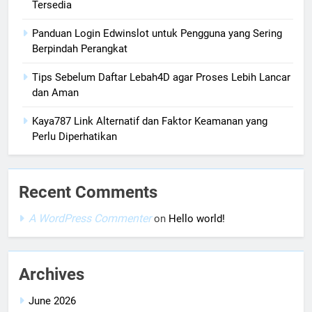
Tersedia
Panduan Login Edwinslot untuk Pengguna yang Sering
Berpindah Perangkat
Tips Sebelum Daftar Lebah4D agar Proses Lebih Lancar
dan Aman
Kaya787 Link Alternatif dan Faktor Keamanan yang
Perlu Diperhatikan
Recent Comments
A WordPress Commenter
on
Hello world!
Archives
June 2026