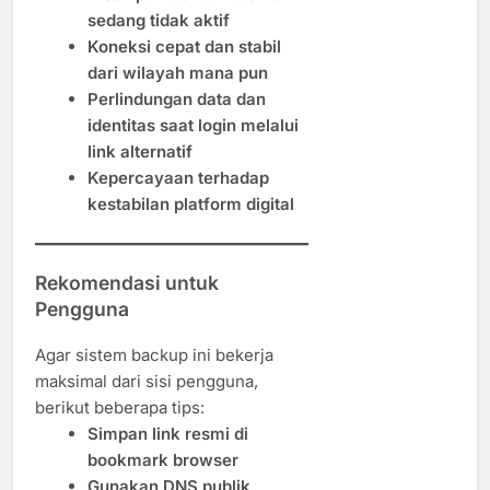
sedang tidak aktif
Koneksi cepat dan stabil
dari wilayah mana pun
Perlindungan data dan
identitas saat login melalui
link alternatif
Kepercayaan terhadap
kestabilan platform digital
Rekomendasi untuk
Pengguna
Agar sistem backup ini bekerja
maksimal dari sisi pengguna,
berikut beberapa tips:
Simpan link resmi di
bookmark browser
Gunakan DNS publik