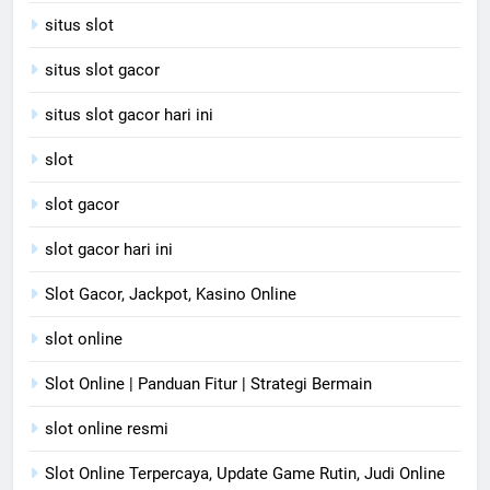
situs slot
situs slot gacor
situs slot gacor hari ini
slot
slot gacor
slot gacor hari ini
Slot Gacor, Jackpot, Kasino Online
slot online
Slot Online | Panduan Fitur | Strategi Bermain
slot online resmi
Slot Online Terpercaya, Update Game Rutin, Judi Online