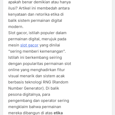
apakah benar demikian atau hanya
ilusi? Artikel ini membedah antara
kenyataan dan retorika etika di
balik sistem permainan digital
modern.
Slot gacor, istilah populer dalam
permainan digital, merujuk pada
mesin
slot gacor
yang dinilai
“sering memberi kemenangan”.
Istilah ini berkembang seiring
dengan popularitas permainan slot
online yang menghadirkan fitur
visual menarik dan sistem acak
berbasis teknologi RNG (Random
Number Generator). Di balik
pesona digitalnya, para
pengembang dan operator sering
mengklaim bahwa permainan
mereka dibangun di atas
etika