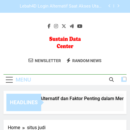
Skip
Panduan Login Edwinslot untuk Pengguna yang
to
Sering Berpindah Perangkat
content
Tips Sebelum Daftar Lebah4D agar Proses Lebih
Lancar dan Aman
EDWINSLOT Link Alternatif dan Faktor Penting
dalam Menjaga Kenyamanan Akses
Lebah4D Login Alternatif Saat Akses Utama
Tidak Tersedia
Sustain Data
Pusat Data Ramah Lingkungan Dengan
Panduan Login Edwinslot untuk Pengguna yang
NEWSLETTER
RANDOM NEWS
Sering Berpindah Perangkat
Center
Teknologi Berkelanjutan Di Sustain Data
Tips Sebelum Daftar Lebah4D agar Proses Lebih
Center. Solusi Cerdas Untuk Bisnis
Lancar dan Aman
MENU
Modern.
WINSLOT Link Alternatif dan Faktor Penting dalam Menjaga
HEADLINES
Month Ago
Home
situs judi