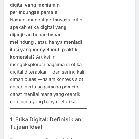
digital yang menjamin
perlindungan pemain
.
Namun, muncul pertanyaan kritis:
apakah etika digital yang
dijanjikan benar-benar
melindungi, atau hanya menjadi
ilusi yang menyelimuti praktik
komersial?
Artikel ini
mengeksplorasi bagaimana etika
digital diterapkan—dan sering kali
dimanipulasi—dalam konteks slot
gacor, serta bagaimana pemain
dapat menilai mana yang otentik
dan mana yang hanya retorika.
1. Etika Digital: Definisi dan
Tujuan Ideal