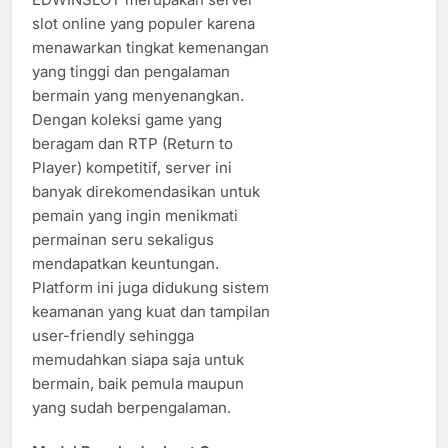
slot online yang populer karena
menawarkan tingkat kemenangan
yang tinggi dan pengalaman
bermain yang menyenangkan.
Dengan koleksi game yang
beragam dan RTP (Return to
Player) kompetitif, server ini
banyak direkomendasikan untuk
pemain yang ingin menikmati
permainan seru sekaligus
mendapatkan keuntungan.
Platform ini juga didukung sistem
keamanan yang kuat dan tampilan
user-friendly sehingga
memudahkan siapa saja untuk
bermain, baik pemula maupun
yang sudah berpengalaman.