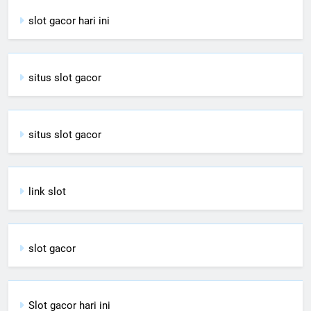
slot gacor hari ini
situs slot gacor
situs slot gacor
link slot
slot gacor
Slot gacor hari ini