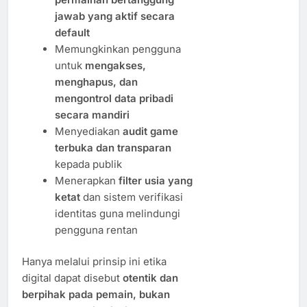
jawab yang aktif secara
default
Memungkinkan pengguna
untuk
mengakses,
menghapus, dan
mengontrol data pribadi
secara mandiri
Menyediakan
audit game
terbuka dan transparan
kepada publik
Menerapkan
filter usia yang
ketat
dan sistem verifikasi
identitas guna melindungi
pengguna rentan
Hanya melalui prinsip ini etika
digital dapat disebut
otentik dan
berpihak pada pemain, bukan