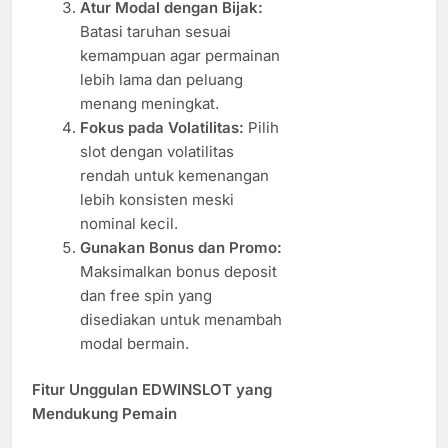
Atur Modal dengan Bijak:
Batasi taruhan sesuai
kemampuan agar permainan
lebih lama dan peluang
menang meningkat.
Fokus pada Volatilitas:
Pilih
slot dengan volatilitas
rendah untuk kemenangan
lebih konsisten meski
nominal kecil.
Gunakan Bonus dan Promo:
Maksimalkan bonus deposit
dan free spin yang
disediakan untuk menambah
modal bermain.
Fitur Unggulan EDWINSLOT yang
Mendukung Pemain