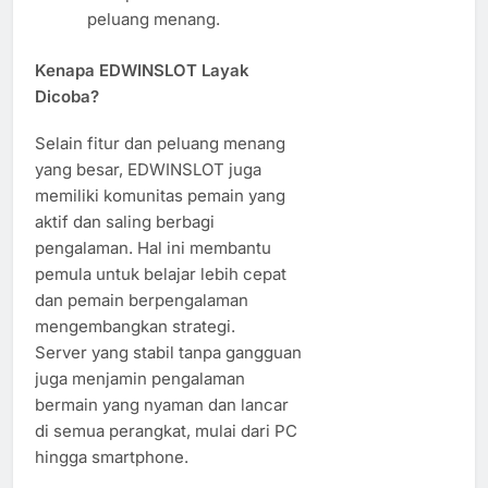
peluang menang.
Kenapa EDWINSLOT Layak
Dicoba?
Selain fitur dan peluang menang
yang besar, EDWINSLOT juga
memiliki komunitas pemain yang
aktif dan saling berbagi
pengalaman. Hal ini membantu
pemula untuk belajar lebih cepat
dan pemain berpengalaman
mengembangkan strategi.
Server yang stabil tanpa gangguan
juga menjamin pengalaman
bermain yang nyaman dan lancar
di semua perangkat, mulai dari PC
hingga smartphone.