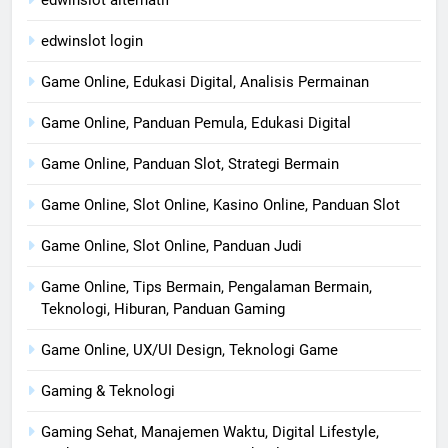
edwinslot login
Game Online, Edukasi Digital, Analisis Permainan
Game Online, Panduan Pemula, Edukasi Digital
Game Online, Panduan Slot, Strategi Bermain
Game Online, Slot Online, Kasino Online, Panduan Slot
Game Online, Slot Online, Panduan Judi
Game Online, Tips Bermain, Pengalaman Bermain,
Teknologi, Hiburan, Panduan Gaming
Game Online, UX/UI Design, Teknologi Game
Gaming & Teknologi
Gaming Sehat, Manajemen Waktu, Digital Lifestyle,