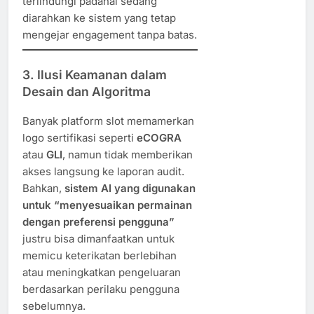
terlindungi padahal sedang
diarahkan ke sistem yang tetap
mengejar engagement tanpa batas.
3. Ilusi Keamanan dalam
Desain dan Algoritma
Banyak platform slot memamerkan
logo sertifikasi seperti
eCOGRA
atau
GLI
, namun tidak memberikan
akses langsung ke laporan audit.
Bahkan,
sistem AI yang digunakan
untuk “menyesuaikan permainan
dengan preferensi pengguna”
justru bisa dimanfaatkan untuk
memicu keterikatan berlebihan
atau meningkatkan pengeluaran
berdasarkan perilaku pengguna
sebelumnya.