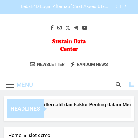
Skip
Panduan Login Edwinslot untuk Pengguna yang
to
Sering Berpindah Perangkat
content
Tips Sebelum Daftar Lebah4D agar Proses Lebih
Lancar dan Aman
EDWINSLOT Link Alternatif dan Faktor Penting
dalam Menjaga Kenyamanan Akses
Lebah4D Login Alternatif Saat Akses Utama
Tidak Tersedia
Sustain Data
Pusat Data Ramah Lingkungan Dengan
Panduan Login Edwinslot untuk Pengguna yang
NEWSLETTER
RANDOM NEWS
Sering Berpindah Perangkat
Center
Teknologi Berkelanjutan Di Sustain Data
Tips Sebelum Daftar Lebah4D agar Proses Lebih
Center. Solusi Cerdas Untuk Bisnis
Lancar dan Aman
MENU
Modern.
WINSLOT Link Alternatif dan Faktor Penting dalam Menjaga
HEADLINES
Month Ago
Home
slot demo