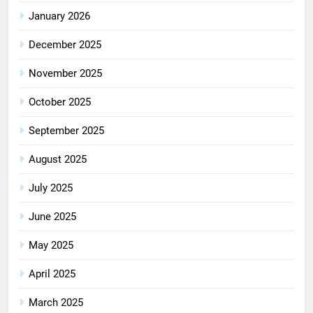
January 2026
December 2025
November 2025
October 2025
September 2025
August 2025
July 2025
June 2025
May 2025
April 2025
March 2025