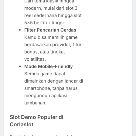
Dari tema klasik hingga
modern, mulai dari slot 3-
reel sederhana hingga slot
5×5 berfitur tinggi.
Filter Pencarian Cerdas
Kamu bisa memilih game
berdasarkan provider, fitur
bonus, atau tingkat
volatilitas.
Mode Mobile-Friendly
Semua game dapat
dimainkan dengan lancar di
smartphone, tanpa harus
mengunduh aplikasi
tambahan.
Slot Demo Populer di
Corlaslot