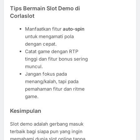
Tips Bermain Slot Demo di
Corlaslot
Manfaatkan fitur
auto-spin
untuk mengamati pola
dengan cepat.
Catat game dengan RTP
tinggi dan fitur bonus sering
muncul.
Jangan fokus pada
menang/kalah, tapi pada
pemahaman fitur dan ritme
game.
Kesimpulan
Slot demo adalah gerbang masuk
terbaik bagi siapa pun yang ingin
memahami dunia slot online tanpa