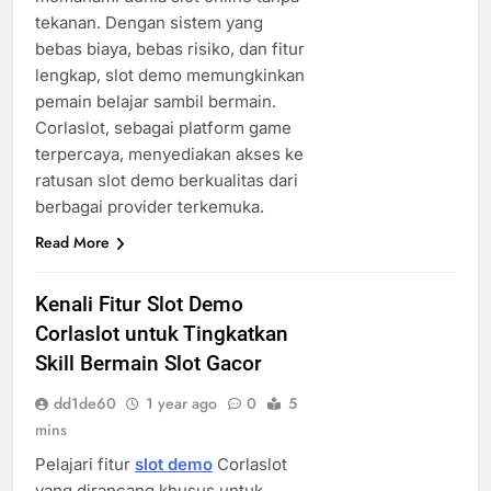
tekanan. Dengan sistem yang
bebas biaya, bebas risiko, dan fitur
lengkap, slot demo memungkinkan
pemain belajar sambil bermain.
Corlaslot, sebagai platform game
terpercaya, menyediakan akses ke
ratusan slot demo berkualitas dari
berbagai provider terkemuka.
Read More
Kenali Fitur Slot Demo
Corlaslot untuk Tingkatkan
Skill Bermain Slot Gacor
dd1de60
1 year ago
0
5
mins
Pelajari fitur
slot demo
Corlaslot
yang dirancang khusus untuk