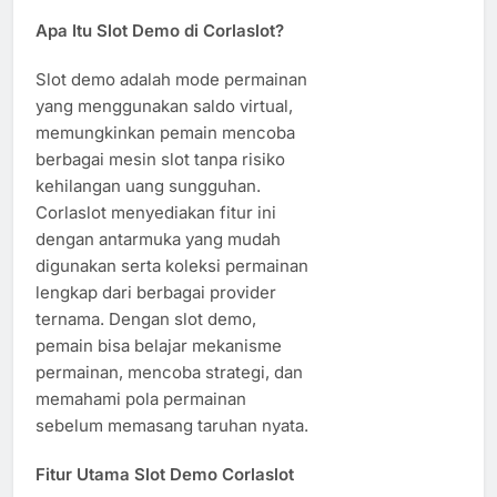
Apa Itu Slot Demo di Corlaslot?
Slot demo adalah mode permainan
yang menggunakan saldo virtual,
memungkinkan pemain mencoba
berbagai mesin slot tanpa risiko
kehilangan uang sungguhan.
Corlaslot menyediakan fitur ini
dengan antarmuka yang mudah
digunakan serta koleksi permainan
lengkap dari berbagai provider
ternama. Dengan slot demo,
pemain bisa belajar mekanisme
permainan, mencoba strategi, dan
memahami pola permainan
sebelum memasang taruhan nyata.
Fitur Utama Slot Demo Corlaslot