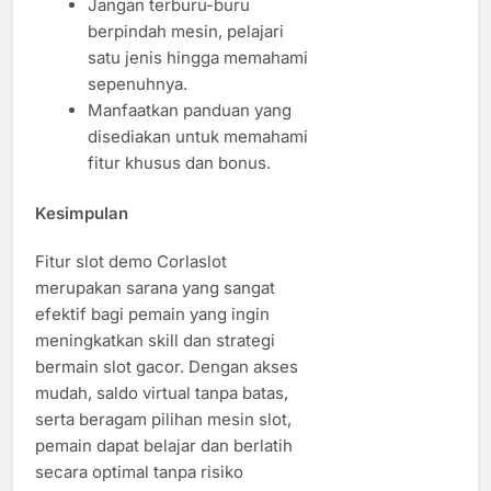
Jangan terburu-buru
berpindah mesin, pelajari
satu jenis hingga memahami
sepenuhnya.
Manfaatkan panduan yang
disediakan untuk memahami
fitur khusus dan bonus.
Kesimpulan
Fitur slot demo Corlaslot
merupakan sarana yang sangat
efektif bagi pemain yang ingin
meningkatkan skill dan strategi
bermain slot gacor. Dengan akses
mudah, saldo virtual tanpa batas,
serta beragam pilihan mesin slot,
pemain dapat belajar dan berlatih
secara optimal tanpa risiko