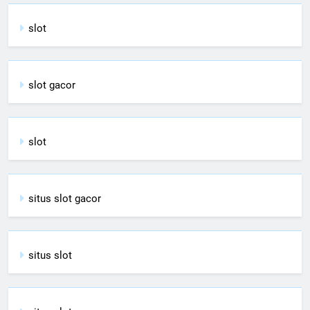
slot
slot gacor
slot
situs slot gacor
situs slot