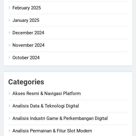
February 2025
January 2025
December 2024
November 2024
October 2024
Categories
Akses Resmi & Navigasi Platform
Analisis Data & Teknologi Digital
Analisis Industri Game & Perkembangan Digital
Analisis Permainan & Fitur Slot Modern