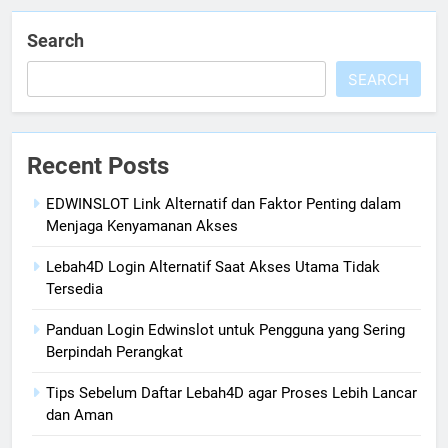
Search
SEARCH
Recent Posts
EDWINSLOT Link Alternatif dan Faktor Penting dalam
Menjaga Kenyamanan Akses
Lebah4D Login Alternatif Saat Akses Utama Tidak
Tersedia
Panduan Login Edwinslot untuk Pengguna yang Sering
Berpindah Perangkat
Tips Sebelum Daftar Lebah4D agar Proses Lebih Lancar
dan Aman