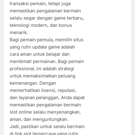
transaksi pemain, tetapi juga
memastikan pengalaman bermain
selalu segar dengan game terbaru,
teknologi modern, dan bonus
menarik.
Bagi pemain pemula, memilih situs
yang rutin update game adalah
cara aman untuk belajar dan
menikmati permainan. Bagi pemain
profesional, ini adalah strategi
untuk memaksimalkan peluang
kemenangan. Dengan
memerhatikan lisensi, reputasi,
dan layanan pelanggan, Anda dapat
memastikan pengalaman bermain
slot online selalu menyenangkan,
aman, dan menguntungkan.
Jadi, pastikan untuk selalu bermain
di link slot terpercaya yang rutin