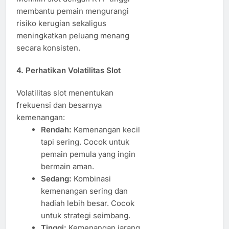
membantu pemain mengurangi
risiko kerugian sekaligus
meningkatkan peluang menang
secara konsisten.
4. Perhatikan Volatilitas Slot
Volatilitas slot menentukan
frekuensi dan besarnya
kemenangan:
Rendah:
Kemenangan kecil
tapi sering. Cocok untuk
pemain pemula yang ingin
bermain aman.
Sedang:
Kombinasi
kemenangan sering dan
hadiah lebih besar. Cocok
untuk strategi seimbang.
Tinggi:
Kemenangan jarang