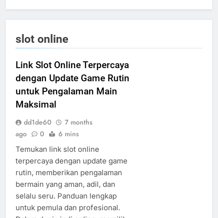
slot online
Link Slot Online Terpercaya
dengan Update Game Rutin
untuk Pengalaman Main
Maksimal
dd1de60
7 months
ago
0
6 mins
Temukan link slot online
terpercaya dengan update game
rutin, memberikan pengalaman
bermain yang aman, adil, dan
selalu seru. Panduan lengkap
untuk pemula dan profesional.