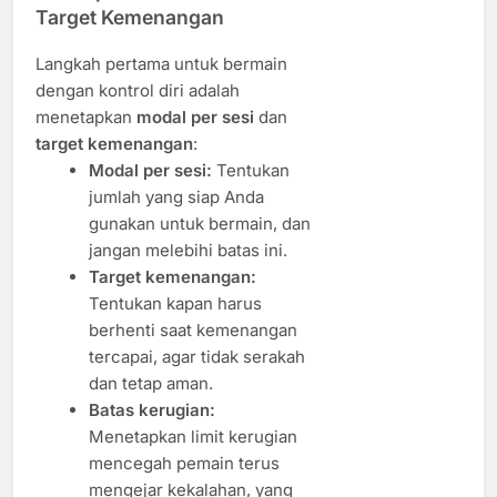
Target Kemenangan
Langkah pertama untuk bermain
dengan kontrol diri adalah
menetapkan
modal per sesi
dan
target kemenangan
:
Modal per sesi:
Tentukan
jumlah yang siap Anda
gunakan untuk bermain, dan
jangan melebihi batas ini.
Target kemenangan:
Tentukan kapan harus
berhenti saat kemenangan
tercapai, agar tidak serakah
dan tetap aman.
Batas kerugian:
Menetapkan limit kerugian
mencegah pemain terus
mengejar kekalahan, yang