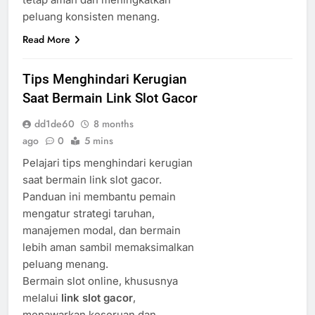
peluang konsisten menang.
Read More
Tips Menghindari Kerugian
Saat Bermain Link Slot Gacor
dd1de60
8 months
ago
0
5 mins
Pelajari tips menghindari kerugian
saat bermain link slot gacor.
Panduan ini membantu pemain
mengatur strategi taruhan,
manajemen modal, dan bermain
lebih aman sambil memaksimalkan
peluang menang.
Bermain slot online, khususnya
melalui
link slot gacor
,
menawarkan keseruan dan