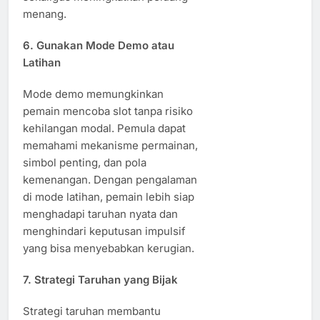
menang.
6. Gunakan Mode Demo atau
Latihan
Mode demo memungkinkan
pemain mencoba slot tanpa risiko
kehilangan modal. Pemula dapat
memahami mekanisme permainan,
simbol penting, dan pola
kemenangan. Dengan pengalaman
di mode latihan, pemain lebih siap
menghadapi taruhan nyata dan
menghindari keputusan impulsif
yang bisa menyebabkan kerugian.
7. Strategi Taruhan yang Bijak
Strategi taruhan membantu