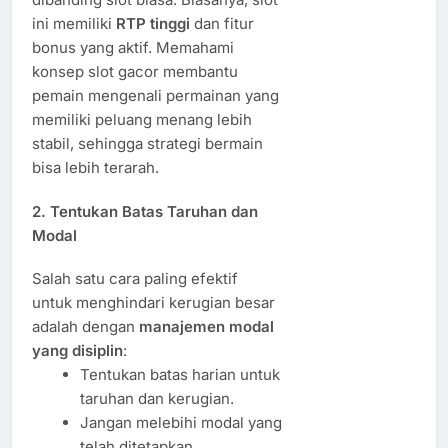
ini memiliki
RTP tinggi
dan fitur
bonus yang aktif. Memahami
konsep slot gacor membantu
pemain mengenali permainan yang
memiliki peluang menang lebih
stabil, sehingga strategi bermain
bisa lebih terarah.
2. Tentukan Batas Taruhan dan
Modal
Salah satu cara paling efektif
untuk menghindari kerugian besar
adalah dengan
manajemen modal
yang disiplin
:
Tentukan batas harian untuk
taruhan dan kerugian.
Jangan melebihi modal yang
telah ditetapkan.