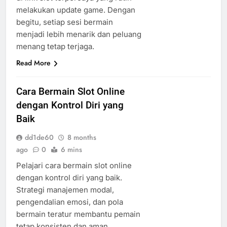
melakukan update game. Dengan
begitu, setiap sesi bermain
menjadi lebih menarik dan peluang
menang tetap terjaga.
Read More
Cara Bermain Slot Online
dengan Kontrol Diri yang
Baik
dd1de60
8 months
ago
0
6 mins
Pelajari cara bermain slot online
dengan kontrol diri yang baik.
Strategi manajemen modal,
pengendalian emosi, dan pola
bermain teratur membantu pemain
tetap konsisten dan aman.