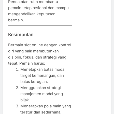
Pencatatan rutin membantu
pemain tetap rasional dan mampu
mengendalikan keputusan
bermain.
Kesimpulan
Bermain slot online dengan kontrol
diri yang baik membutuhkan
disiplin, fokus, dan strategi yang
tepat. Pemain harus:
Menetapkan batas modal,
target kemenangan, dan
batas kerugian.
Menggunakan strategi
manajemen modal yang
bijak.
Menerapkan pola main yang
teratur dan sederhana.