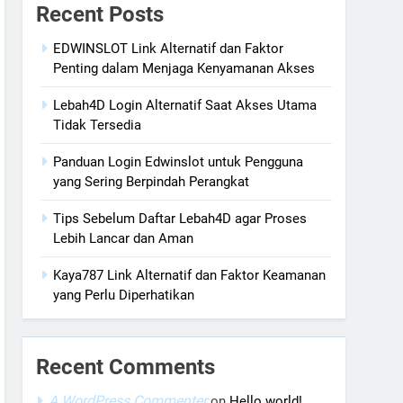
Recent Posts
EDWINSLOT Link Alternatif dan Faktor
Penting dalam Menjaga Kenyamanan Akses
Lebah4D Login Alternatif Saat Akses Utama
Tidak Tersedia
Panduan Login Edwinslot untuk Pengguna
yang Sering Berpindah Perangkat
Tips Sebelum Daftar Lebah4D agar Proses
Lebih Lancar dan Aman
Kaya787 Link Alternatif dan Faktor Keamanan
yang Perlu Diperhatikan
Recent Comments
A WordPress Commenter
on
Hello world!