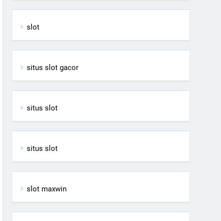
slot
situs slot gacor
situs slot
situs slot
slot maxwin