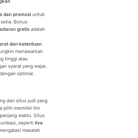
gkan
s dan promosi
untuk
setia. Bonus
putaran gratis
adalah
arat dan ketentuan
 mungkin menawarkan
g tinggi atau
an syarat yang wajar,
dengan optimal.
g dari situs judi yang
 pilih memiliki tim
panjang waktu. Situs
unikasi, seperti
live
mengatasi masalah