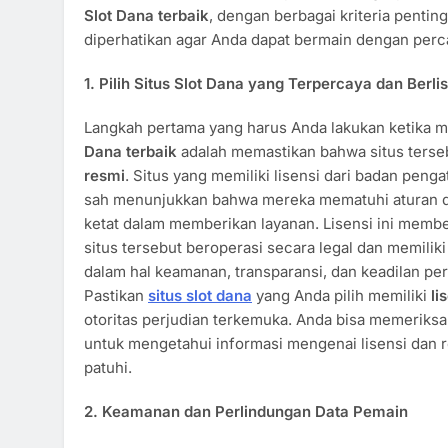
Slot Dana terbaik
, dengan berbagai kriteria pentin
diperhatikan agar Anda dapat bermain dengan perca
1.
Pilih Situs Slot Dana yang Terpercaya dan Berli
Langkah pertama yang harus Anda lakukan ketika m
Dana terbaik
adalah memastikan bahwa situs terse
resmi
. Situs yang memiliki lisensi dari badan peng
sah menunjukkan bahwa mereka mematuhi aturan d
ketat dalam memberikan layanan. Lisensi ini memb
situs tersebut beroperasi secara legal dan memiliki
dalam hal keamanan, transparansi, dan keadilan pe
Pastikan
situs slot dana
yang Anda pilih memiliki
li
otoritas perjudian terkemuka. Anda bisa memeriks
untuk mengetahui informasi mengenai lisensi dan 
patuhi.
2.
Keamanan dan Perlindungan Data Pemain