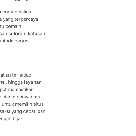
g mengutamakan
a
yang terpercaya
ntu pemain
san setoran
,
batasan
u Anda berjudi
tian terhadap
nsi
, hingga
layanan
apat memastikan
ya, dan menawarkan
untuk memilih situs
aksi yang cepat, dan
ngan bijak.