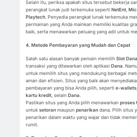
Selain itu, periksa apakah situs tersebut bekerja 
perangkat lunak judi terkemuka seperti
NetEnt
,
Mic
Playtech
. Penyedia perangkat lunak terkemuka m
permainan yang Anda mainkan memiliki kualitas gra
baik, serta menawarkan peluang yang adil untuk m
4.
Metode Pembayaran yang Mudah dan Cepat
Salah satu alasan banyak pemain memilih
Slot Dan
transaksi yang ditawarkan oleh aplikasi
Dana
. Namu
untuk memilih situs yang mendukung berbagai me
aman dan efisien. Situs yang baik akan menyediak
pembayaran yang bisa Anda pilih, seperti
e-wallets
kartu kredit
, selain
Dana
.
Pastikan situs yang Anda pilih menawarkan
proses 
untuk
setoran
maupun
penarikan
dana. Pilih situ
penarikan dalam waktu yang wajar dan tidak meme
rumit.