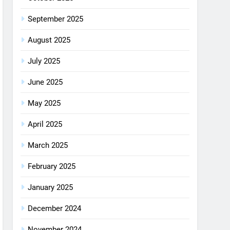
September 2025
August 2025
July 2025
June 2025
May 2025
April 2025
March 2025
February 2025
January 2025
December 2024
November 2024