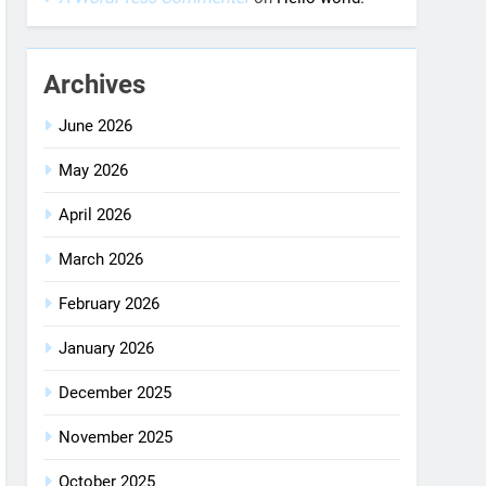
Archives
June 2026
May 2026
April 2026
March 2026
February 2026
January 2026
December 2025
November 2025
October 2025