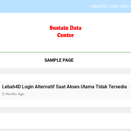
Lebah4D Login Alter
Panduan Login Edwinslot untuk Peng
Tips Sebelum Daftar Lebah
tain Data Center
EDWINSLOT Link Alternatif dan Faktor Pen
 Ramah Lingkungan Dengan Teknologi Berkelanjutan Di Sustain
Lebah4D Login Alter
SAMPLE PAGE
Panduan Login Edwinslot untuk Peng
Tips Sebelum Daftar Lebah
gin Alternatif Saat Akses Utama Tidak Tersedia
Pandua
2 Months