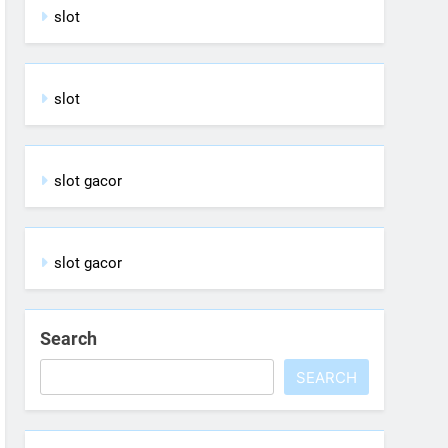
slot
slot
slot gacor
slot gacor
Search
SEARCH