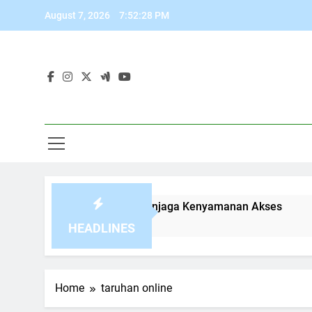
Skip
August 7, 2026
7:52:29 PM
to
content
Sus
Pusat Data
r Penting dalam Menjaga Kenyamanan Akses
Lebah4D Lo
2 Months Ago
HEADLINES
Home
taruhan online