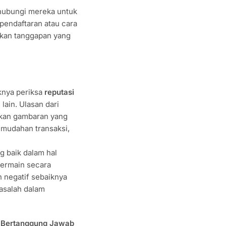
ghubungi mereka untuk
 pendaftaran atau cara
ikan tanggapan yang
iknya periksa
reputasi
lain. Ulasan dari
kan gambaran yang
kemudahan transaksi,
ng baik dalam hal
bermain secara
 negatif sebaiknya
masalah dalam
g Bertanggung Jawab