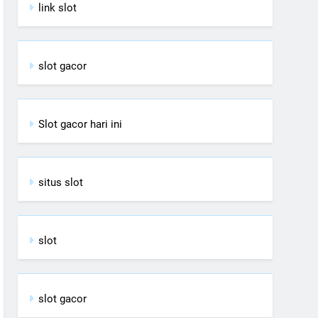
link slot
slot gacor
Slot gacor hari ini
situs slot
slot
slot gacor