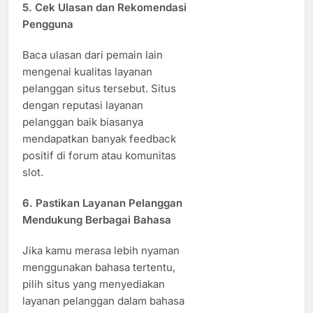
5. Cek Ulasan dan Rekomendasi
Pengguna
Baca ulasan dari pemain lain
mengenai kualitas layanan
pelanggan situs tersebut. Situs
dengan reputasi layanan
pelanggan baik biasanya
mendapatkan banyak feedback
positif di forum atau komunitas
slot.
6. Pastikan Layanan Pelanggan
Mendukung Berbagai Bahasa
Jika kamu merasa lebih nyaman
menggunakan bahasa tertentu,
pilih situs yang menyediakan
layanan pelanggan dalam bahasa