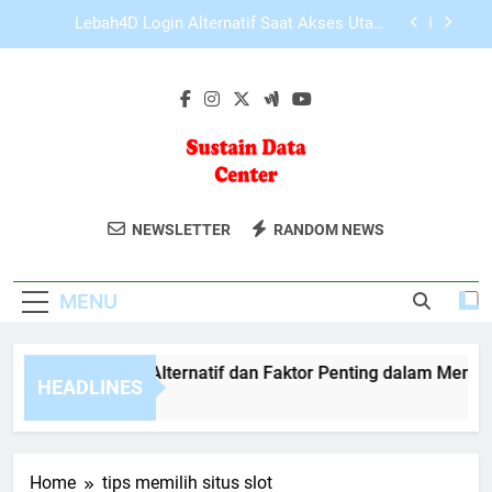
Skip
Panduan Login Edwinslot untuk Pengguna yang
to
Sering Berpindah Perangkat
content
Tips Sebelum Daftar Lebah4D agar Proses Lebih
Lancar dan Aman
EDWINSLOT Link Alternatif dan Faktor Penting
dalam Menjaga Kenyamanan Akses
Lebah4D Login Alternatif Saat Akses Utama
Tidak Tersedia
Sustain Data
Pusat Data Ramah Lingkungan Dengan
Panduan Login Edwinslot untuk Pengguna yang
NEWSLETTER
RANDOM NEWS
Sering Berpindah Perangkat
Center
Teknologi Berkelanjutan Di Sustain Data
Tips Sebelum Daftar Lebah4D agar Proses Lebih
Center. Solusi Cerdas Untuk Bisnis
Lancar dan Aman
MENU
Modern.
WINSLOT Link Alternatif dan Faktor Penting dalam Menjaga
HEADLINES
Month Ago
Home
tips memilih situs slot