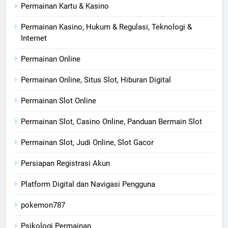
Permainan Kartu & Kasino
Permainan Kasino, Hukum & Regulasi, Teknologi &
Internet
Permainan Online
Permainan Online, Situs Slot, Hiburan Digital
Permainan Slot Online
Permainan Slot, Casino Online, Panduan Bermain Slot
Permainan Slot, Judi Online, Slot Gacor
Persiapan Registrasi Akun
Platform Digital dan Navigasi Pengguna
pokemon787
Psikologi Permainan