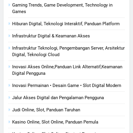
Gaming Trends, Game Development, Technology in
Games
Hiburan Digital, Teknologi Interaktif, Panduan Platform
Infrastruktur Digital & Keamanan Akses
Infrastruktur Teknologi, Pengembangan Server, Arsitektur
Digital, Teknologi Cloud
Inovasi Akses Online,Panduan Link Alternatif,Keamanan
Digital Pengguna
Inovasi Permainan • Desain Game • Slot Digital Modern
Jalur Akses Digital dan Pengalaman Pengguna
Judi Online, Slot, Panduan Taruhan
Kasino Online, Slot Online, Panduan Pemula