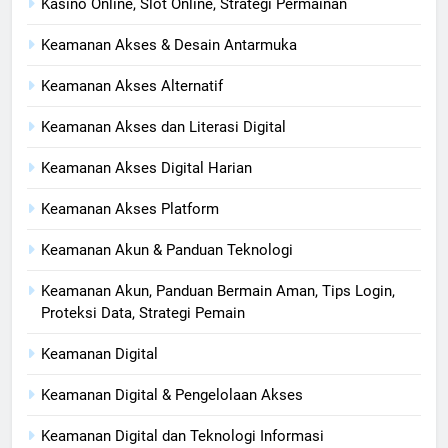
Kasino Online, Slot Online, Strategi Permainan
Keamanan Akses & Desain Antarmuka
Keamanan Akses Alternatif
Keamanan Akses dan Literasi Digital
Keamanan Akses Digital Harian
Keamanan Akses Platform
Keamanan Akun & Panduan Teknologi
Keamanan Akun, Panduan Bermain Aman, Tips Login,
Proteksi Data, Strategi Pemain
Keamanan Digital
Keamanan Digital & Pengelolaan Akses
Keamanan Digital dan Teknologi Informasi