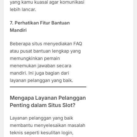
yang kamu kuasai agar komunikasi
lebih lancar.
7. Perhatikan Fitur Bantuan
Mandiri
Beberapa situs menyediakan FAQ
atau pusat bantuan lengkap yang
memungkinkan pemain
menemukan jawaban secara
mandiri. Ini juga bagian dari
layanan pelanggan yang baik.
Mengapa Layanan Pelanggan
Penting dalam Situs Slot?
Layanan pelanggan yang baik
membantu menyelesaikan masalah
teknis seperti kesulitan login,