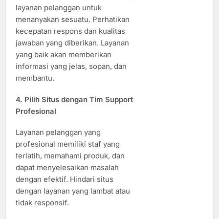
layanan pelanggan untuk
menanyakan sesuatu. Perhatikan
kecepatan respons dan kualitas
jawaban yang diberikan. Layanan
yang baik akan memberikan
informasi yang jelas, sopan, dan
membantu.
4. Pilih Situs dengan Tim Support
Profesional
Layanan pelanggan yang
profesional memiliki staf yang
terlatih, memahami produk, dan
dapat menyelesaikan masalah
dengan efektif. Hindari situs
dengan layanan yang lambat atau
tidak responsif.