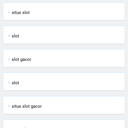
situs slot
slot
slot gacor
slot
situs slot gacor