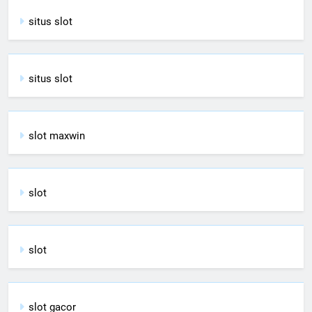
situs slot
situs slot
slot maxwin
slot
slot
slot gacor