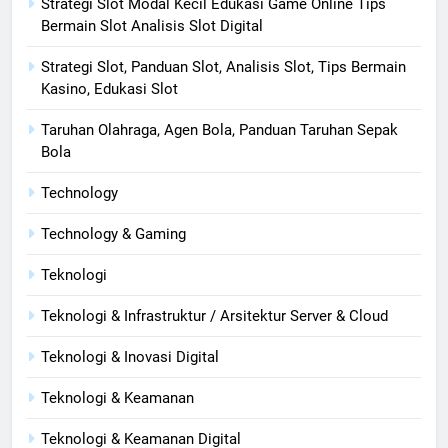
Strategi Slot Modal Kecil Edukasi Game Online Tips
Bermain Slot Analisis Slot Digital
Strategi Slot, Panduan Slot, Analisis Slot, Tips Bermain
Kasino, Edukasi Slot
Taruhan Olahraga, Agen Bola, Panduan Taruhan Sepak
Bola
Technology
Technology & Gaming
Teknologi
Teknologi & Infrastruktur / Arsitektur Server & Cloud
Teknologi & Inovasi Digital
Teknologi & Keamanan
Teknologi & Keamanan Digital