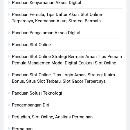
Panduan Kenyamanan Akses Digital
Panduan Pemula, Tips Daftar Akun, Slot Online
Terpercaya, Keamanan Akun, Strategi Bermain
Panduan Pengalaman Akses Digital
Panduan Slot Online
Panduan Slot Online Strategi Bermain Aman Tips Pemain
Pemula Manajemen Modal Digital Edukasi Slot Online
Panduan Slot Online, Tips Login Aman, Strategi Klaim
Bonus, Situs Slot Terbaru, Slot Gacor Terpercaya
Panduan Solusi Teknologi
Pengembangan Diri
Perjudian, Slot Online, Analisis Permainan
Permainan