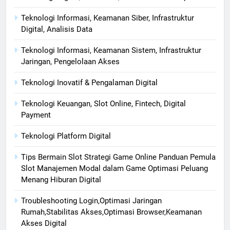
Teknologi Informasi, Keamanan Siber, Infrastruktur
Digital, Analisis Data
Teknologi Informasi, Keamanan Sistem, Infrastruktur
Jaringan, Pengelolaan Akses
Teknologi Inovatif & Pengalaman Digital
Teknologi Keuangan, Slot Online, Fintech, Digital
Payment
Teknologi Platform Digital
Tips Bermain Slot Strategi Game Online Panduan Pemula
Slot Manajemen Modal dalam Game Optimasi Peluang
Menang Hiburan Digital
Troubleshooting Login,Optimasi Jaringan
Rumah,Stabilitas Akses,Optimasi Browser,Keamanan
Akses Digital