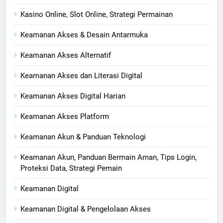
Kasino Online, Slot Online, Strategi Permainan
Keamanan Akses & Desain Antarmuka
Keamanan Akses Alternatif
Keamanan Akses dan Literasi Digital
Keamanan Akses Digital Harian
Keamanan Akses Platform
Keamanan Akun & Panduan Teknologi
Keamanan Akun, Panduan Bermain Aman, Tips Login,
Proteksi Data, Strategi Pemain
Keamanan Digital
Keamanan Digital & Pengelolaan Akses