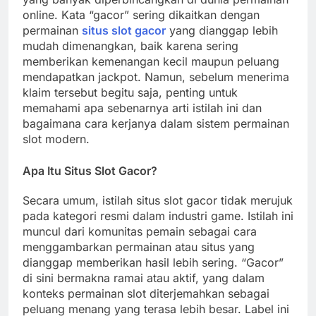
online. Kata “gacor” sering dikaitkan dengan
permainan
situs slot gacor
yang dianggap lebih
mudah dimenangkan, baik karena sering
memberikan kemenangan kecil maupun peluang
mendapatkan jackpot. Namun, sebelum menerima
klaim tersebut begitu saja, penting untuk
memahami apa sebenarnya arti istilah ini dan
bagaimana cara kerjanya dalam sistem permainan
slot modern.
Apa Itu Situs Slot Gacor?
Secara umum, istilah situs slot gacor tidak merujuk
pada kategori resmi dalam industri game. Istilah ini
muncul dari komunitas pemain sebagai cara
menggambarkan permainan atau situs yang
dianggap memberikan hasil lebih sering. “Gacor”
di sini bermakna ramai atau aktif, yang dalam
konteks permainan slot diterjemahkan sebagai
peluang menang yang terasa lebih besar. Label ini