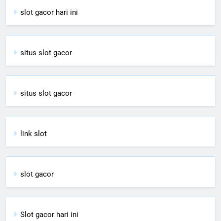
slot gacor hari ini
situs slot gacor
situs slot gacor
link slot
slot gacor
Slot gacor hari ini