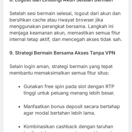
Setelah sesi bermain selesai, logout dari akun dan
bersihkan cache atau riwayat browser jika
menggunakan perangkat bersama. Langkah ini
menjaga keamanan akun, memastikan semua fitur
internal tetap aktif, dan mencegah akses tidak sah.
9. Strategi Bermain Bersama Akses Tanpa VPN
Selain login aman, strategi bermain yang tepat
membantu memaksimalkan semua fitur situs:
Gunakan free spin pada slot dengan RTP
tinggi untuk peluang menang lebih besar.
Manfaatkan bonus deposit secara bertahap
agar modal bertahan lebih lama.
Kombinasikan cashback dengan taruhan