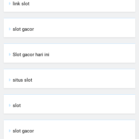
link slot
slot gacor
Slot gacor hari ini
situs slot
slot
slot gacor