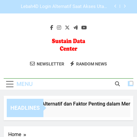
Skip
Panduan Login Edwinslot untuk Pengguna yang
to
Sering Berpindah Perangkat
content
Tips Sebelum Daftar Lebah4D agar Proses Lebih
Lancar dan Aman
EDWINSLOT Link Alternatif dan Faktor Penting
dalam Menjaga Kenyamanan Akses
Lebah4D Login Alternatif Saat Akses Utama
Tidak Tersedia
Sustain Data
Pusat Data Ramah Lingkungan Dengan
Panduan Login Edwinslot untuk Pengguna yang
NEWSLETTER
RANDOM NEWS
Sering Berpindah Perangkat
Center
Teknologi Berkelanjutan Di Sustain Data
Tips Sebelum Daftar Lebah4D agar Proses Lebih
Center. Solusi Cerdas Untuk Bisnis
Lancar dan Aman
MENU
Modern.
WINSLOT Link Alternatif dan Faktor Penting dalam Menjaga
HEADLINES
onth Ago
Home