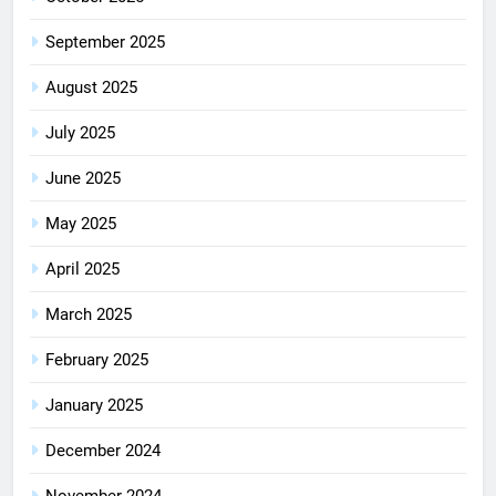
September 2025
August 2025
July 2025
June 2025
May 2025
April 2025
March 2025
February 2025
January 2025
December 2024
November 2024