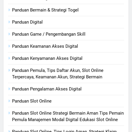
Panduan Bermain & Strategi Togel
Panduan Digital
Panduan Game / Pengembangan Skill
Panduan Keamanan Akses Digital
Panduan Kenyamanan Akses Digital
Panduan Pemula, Tips Daftar Akun, Slot Online
Terpercaya, Keamanan Akun, Strategi Bermain
Panduan Pengalaman Akses Digital
Panduan Slot Online
Panduan Slot Online Strategi Bermain Aman Tips Pemain
Pemula Manajemen Modal Digital Edukasi Slot Online
Panduan Slot Online, Tips Login Aman, Strategi Klaim