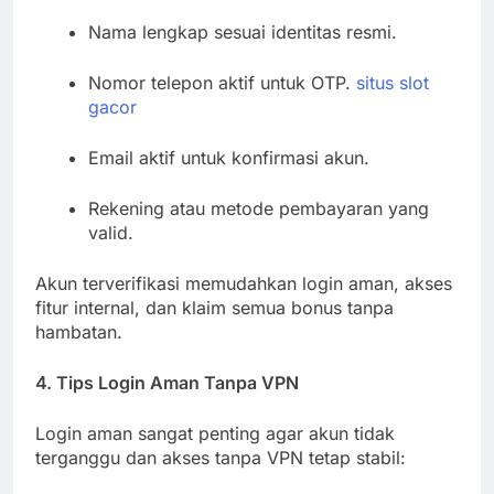
Nama lengkap sesuai identitas resmi.
Nomor telepon aktif untuk OTP.
situs slot
gacor
Email aktif untuk konfirmasi akun.
Rekening atau metode pembayaran yang
valid.
Akun terverifikasi memudahkan login aman, akses
fitur internal, dan klaim semua bonus tanpa
hambatan.
4. Tips Login Aman Tanpa VPN
Login aman sangat penting agar akun tidak
terganggu dan akses tanpa VPN tetap stabil: