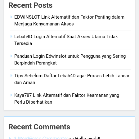
Recent Posts
EDWINSLOT Link Alternatif dan Faktor Penting dalam
Menjaga Kenyamanan Akses
Lebah4D Login Alternatif Saat Akses Utama Tidak
Tersedia
Panduan Login Edwinslot untuk Pengguna yang Sering
Berpindah Perangkat
Tips Sebelum Daftar Lebah4D agar Proses Lebih Lancar
dan Aman
Kaya787 Link Alternatif dan Faktor Keamanan yang
Perlu Diperhatikan
Recent Comments
A WordPress Commenter
on
Hello world!