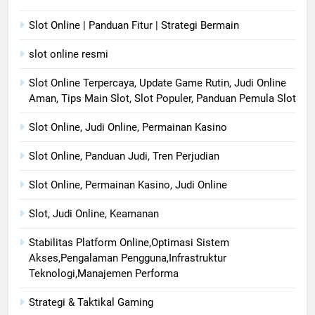
Slot Online | Panduan Fitur | Strategi Bermain
slot online resmi
Slot Online Terpercaya, Update Game Rutin, Judi Online
Aman, Tips Main Slot, Slot Populer, Panduan Pemula Slot
Slot Online, Judi Online, Permainan Kasino
Slot Online, Panduan Judi, Tren Perjudian
Slot Online, Permainan Kasino, Judi Online
Slot, Judi Online, Keamanan
Stabilitas Platform Online,Optimasi Sistem
Akses,Pengalaman Pengguna,Infrastruktur
Teknologi,Manajemen Performa
Strategi & Taktikal Gaming