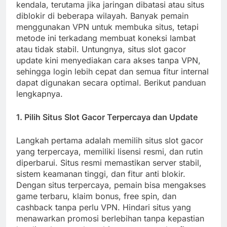
kendala, terutama jika jaringan dibatasi atau situs
diblokir di beberapa wilayah. Banyak pemain
menggunakan VPN untuk membuka situs, tetapi
metode ini terkadang membuat koneksi lambat
atau tidak stabil. Untungnya, situs slot gacor
update kini menyediakan cara akses tanpa VPN,
sehingga login lebih cepat dan semua fitur internal
dapat digunakan secara optimal. Berikut panduan
lengkapnya.
1. Pilih Situs Slot Gacor Terpercaya dan Update
Langkah pertama adalah memilih situs slot gacor
yang terpercaya, memiliki lisensi resmi, dan rutin
diperbarui. Situs resmi memastikan server stabil,
sistem keamanan tinggi, dan fitur anti blokir.
Dengan situs terpercaya, pemain bisa mengakses
game terbaru, klaim bonus, free spin, dan
cashback tanpa perlu VPN. Hindari situs yang
menawarkan promosi berlebihan tanpa kepastian