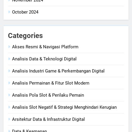
October 2024
Categories
Akses Resmi & Navigasi Platform
Analisis Data & Teknologi Digital
Analisis Industri Game & Perkembangan Digital
Analisis Permainan & Fitur Slot Modern
Analisis Pola Slot & Perilaku Pemain
Analisis Slot Negatif & Strategi Menghindari Kerugian
Arsitektur Data & Infrastruktur Digital
Data & Keamanan