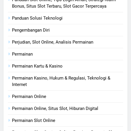
Bonus, Situs Slot Terbaru, Slot Gacor Terpercaya
Panduan Solusi Teknologi
Pengembangan Diri
Perjudian, Slot Online, Analisis Permainan
Permainan
Permainan Kartu & Kasino
Permainan Kasino, Hukum & Regulasi, Teknologi &
Internet
Permainan Online
Permainan Online, Situs Slot, Hiburan Digital
Permainan Slot Online