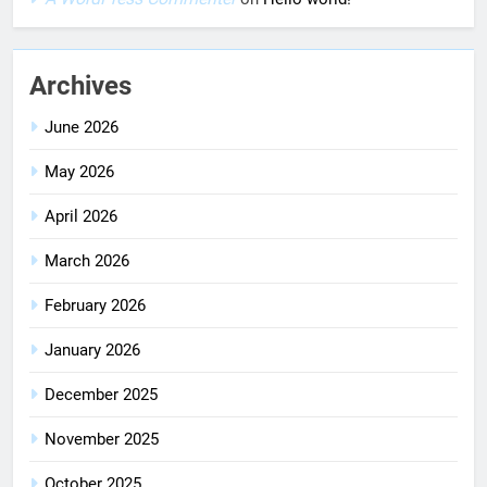
Archives
June 2026
May 2026
April 2026
March 2026
February 2026
January 2026
December 2025
November 2025
October 2025