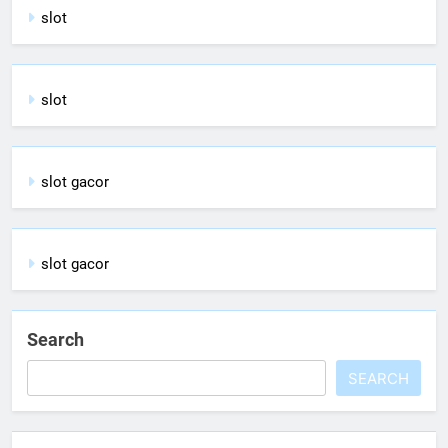
slot
slot
slot gacor
slot gacor
Search
SEARCH