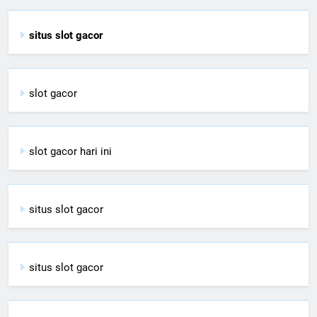
situs slot gacor
slot gacor
slot gacor hari ini
situs slot gacor
situs slot gacor