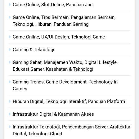
Game Online, Slot Online, Panduan Judi
Game Online, Tips Bermain, Pengalaman Bermain,
Teknologi, Hiburan, Panduan Gaming
Game Online, UX/UI Design, Teknologi Game
Gaming & Teknologi
Gaming Sehat, Manajemen Waktu, Digital Lifestyle,
Edukasi Gamer, Kesehatan & Teknologi
Gaming Trends, Game Development, Technology in
Games
Hiburan Digital, Teknologi Interaktif, Panduan Platform
Infrastruktur Digital & Keamanan Akses
Infrastruktur Teknologi, Pengembangan Server, Arsitektur
Digital, Teknologi Cloud