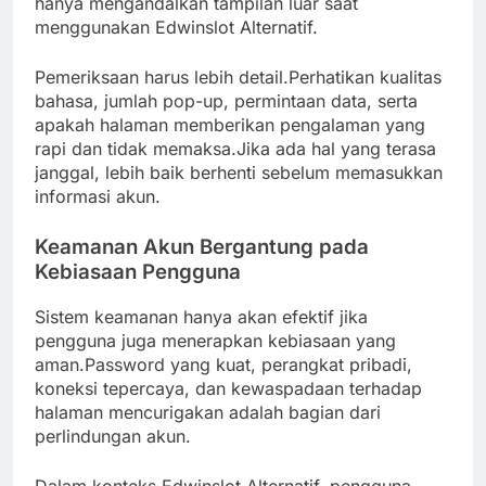
hanya mengandalkan tampilan luar saat
menggunakan Edwinslot Alternatif.
Pemeriksaan harus lebih detail.Perhatikan kualitas
bahasa, jumlah pop-up, permintaan data, serta
apakah halaman memberikan pengalaman yang
rapi dan tidak memaksa.Jika ada hal yang terasa
janggal, lebih baik berhenti sebelum memasukkan
informasi akun.
Keamanan Akun Bergantung pada
Kebiasaan Pengguna
Sistem keamanan hanya akan efektif jika
pengguna juga menerapkan kebiasaan yang
aman.Password yang kuat, perangkat pribadi,
koneksi tepercaya, dan kewaspadaan terhadap
halaman mencurigakan adalah bagian dari
perlindungan akun.
Dalam konteks Edwinslot Alternatif, pengguna