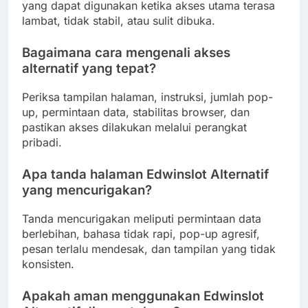
yang dapat digunakan ketika akses utama terasa
lambat, tidak stabil, atau sulit dibuka.
Bagaimana cara mengenali akses
alternatif yang tepat?
Periksa tampilan halaman, instruksi, jumlah pop-
up, permintaan data, stabilitas browser, dan
pastikan akses dilakukan melalui perangkat
pribadi.
Apa tanda halaman Edwinslot Alternatif
yang mencurigakan?
Tanda mencurigakan meliputi permintaan data
berlebihan, bahasa tidak rapi, pop-up agresif,
pesan terlalu mendesak, dan tampilan yang tidak
konsisten.
Apakah aman menggunakan Edwinslot