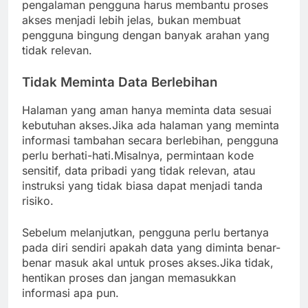
pengalaman pengguna harus membantu proses
akses menjadi lebih jelas, bukan membuat
pengguna bingung dengan banyak arahan yang
tidak relevan.
Tidak Meminta Data Berlebihan
Halaman yang aman hanya meminta data sesuai
kebutuhan akses.Jika ada halaman yang meminta
informasi tambahan secara berlebihan, pengguna
perlu berhati-hati.Misalnya, permintaan kode
sensitif, data pribadi yang tidak relevan, atau
instruksi yang tidak biasa dapat menjadi tanda
risiko.
Sebelum melanjutkan, pengguna perlu bertanya
pada diri sendiri apakah data yang diminta benar-
benar masuk akal untuk proses akses.Jika tidak,
hentikan proses dan jangan memasukkan
informasi apa pun.