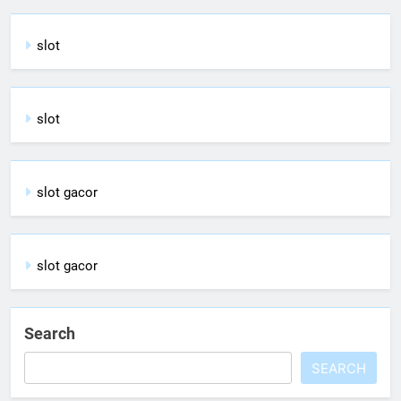
slot
slot
slot gacor
slot gacor
Search
SEARCH