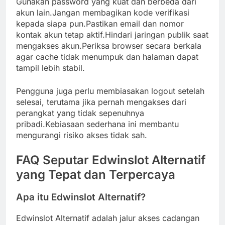
Gunakan password yang kuat dan berbeda dari
akun lain.Jangan membagikan kode verifikasi
kepada siapa pun.Pastikan email dan nomor
kontak akun tetap aktif.Hindari jaringan publik saat
mengakses akun.Periksa browser secara berkala
agar cache tidak menumpuk dan halaman dapat
tampil lebih stabil.
Pengguna juga perlu membiasakan logout setelah
selesai, terutama jika pernah mengakses dari
perangkat yang tidak sepenuhnya
pribadi.Kebiasaan sederhana ini membantu
mengurangi risiko akses tidak sah.
FAQ Seputar Edwinslot Alternatif
yang Tepat dan Terpercaya
Apa itu Edwinslot Alternatif?
Edwinslot Alternatif adalah jalur akses cadangan