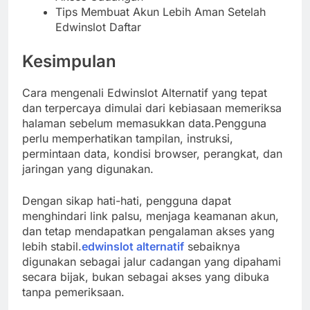
Tips Membuat Akun Lebih Aman Setelah
Edwinslot Daftar
Kesimpulan
Cara mengenali Edwinslot Alternatif yang tepat
dan terpercaya dimulai dari kebiasaan memeriksa
halaman sebelum memasukkan data.Pengguna
perlu memperhatikan tampilan, instruksi,
permintaan data, kondisi browser, perangkat, dan
jaringan yang digunakan.
Dengan sikap hati-hati, pengguna dapat
menghindari link palsu, menjaga keamanan akun,
dan tetap mendapatkan pengalaman akses yang
lebih stabil.
edwinslot alternatif
sebaiknya
digunakan sebagai jalur cadangan yang dipahami
secara bijak, bukan sebagai akses yang dibuka
tanpa pemeriksaan.