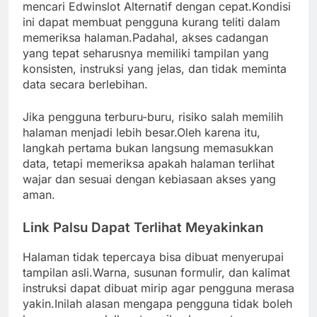
mencari Edwinslot Alternatif dengan cepat.Kondisi
ini dapat membuat pengguna kurang teliti dalam
memeriksa halaman.Padahal, akses cadangan
yang tepat seharusnya memiliki tampilan yang
konsisten, instruksi yang jelas, dan tidak meminta
data secara berlebihan.
Jika pengguna terburu-buru, risiko salah memilih
halaman menjadi lebih besar.Oleh karena itu,
langkah pertama bukan langsung memasukkan
data, tetapi memeriksa apakah halaman terlihat
wajar dan sesuai dengan kebiasaan akses yang
aman.
Link Palsu Dapat Terlihat Meyakinkan
Halaman tidak tepercaya bisa dibuat menyerupai
tampilan asli.Warna, susunan formulir, dan kalimat
instruksi dapat dibuat mirip agar pengguna merasa
yakin.Inilah alasan mengapa pengguna tidak boleh