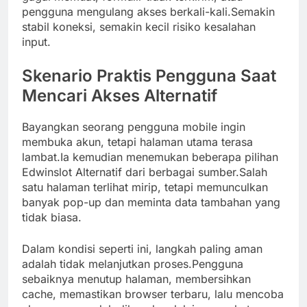
pengguna mengulang akses berkali-kali.Semakin
stabil koneksi, semakin kecil risiko kesalahan
input.
Skenario Praktis Pengguna Saat
Mencari Akses Alternatif
Bayangkan seorang pengguna mobile ingin
membuka akun, tetapi halaman utama terasa
lambat.Ia kemudian menemukan beberapa pilihan
Edwinslot Alternatif dari berbagai sumber.Salah
satu halaman terlihat mirip, tetapi memunculkan
banyak pop-up dan meminta data tambahan yang
tidak biasa.
Dalam kondisi seperti ini, langkah paling aman
adalah tidak melanjutkan proses.Pengguna
sebaiknya menutup halaman, membersihkan
cache, memastikan browser terbaru, lalu mencoba