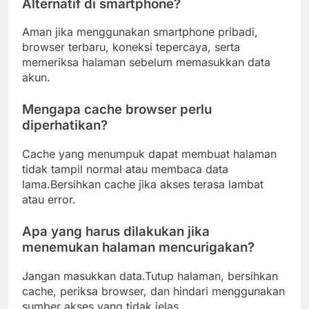
Alternatif di smartphone?
Aman jika menggunakan smartphone pribadi,
browser terbaru, koneksi tepercaya, serta
memeriksa halaman sebelum memasukkan data
akun.
Mengapa cache browser perlu
diperhatikan?
Cache yang menumpuk dapat membuat halaman
tidak tampil normal atau membaca data
lama.Bersihkan cache jika akses terasa lambat
atau error.
Apa yang harus dilakukan jika
menemukan halaman mencurigakan?
Jangan masukkan data.Tutup halaman, bersihkan
cache, periksa browser, dan hindari menggunakan
sumber akses yang tidak jelas.