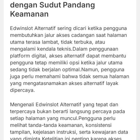
dengan Sudut Pandang
Keamanan
Edwinslot Alternatif sering dicari ketika pengguna
membutuhkan jalur akses cadangan saat halaman
utama terasa lambat, tidak terbuka, atau
mengalami kendala teknis.Dalam penggunaan
platform digital, akses alternatif dapat membantu
pengguna tetap memiliki opsi ketika jalur utama
sedang tidak berjalan optimal.Namun, pengguna
juga perlu memahami bahwa tidak semua halaman
yang mengatasnamakan akses alternatif layak
dipercaya.
Mengenali Edwinslot Alternatif yang tepat dan
terpercaya bukan berarti langsung percaya pada
setiap halaman yang muncul.Pengguna perlu
melihat tanda-tanda keamanan, konsistensi
tampilan, kejelasan instruksi, serta kewajaran data
yang diminta.Ketelitian ini penting karena akses