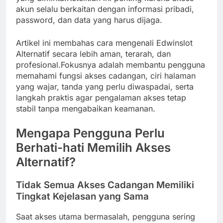
akun selalu berkaitan dengan informasi pribadi,
password, dan data yang harus dijaga.
Artikel ini membahas cara mengenali Edwinslot
Alternatif secara lebih aman, terarah, dan
profesional.Fokusnya adalah membantu pengguna
memahami fungsi akses cadangan, ciri halaman
yang wajar, tanda yang perlu diwaspadai, serta
langkah praktis agar pengalaman akses tetap
stabil tanpa mengabaikan keamanan.
Mengapa Pengguna Perlu
Berhati-hati Memilih Akses
Alternatif?
Tidak Semua Akses Cadangan Memiliki
Tingkat Kejelasan yang Sama
Saat akses utama bermasalah, pengguna sering