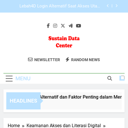
Skip
Panduan Login Edwinslot untuk Pengguna yang
to
Sering Berpindah Perangkat
content
Tips Sebelum Daftar Lebah4D agar Proses Lebih
Lancar dan Aman
EDWINSLOT Link Alternatif dan Faktor Penting
dalam Menjaga Kenyamanan Akses
Lebah4D Login Alternatif Saat Akses Utama
Tidak Tersedia
Sustain Data
Pusat Data Ramah Lingkungan Dengan
Panduan Login Edwinslot untuk Pengguna yang
NEWSLETTER
RANDOM NEWS
Sering Berpindah Perangkat
Center
Teknologi Berkelanjutan Di Sustain Data
Tips Sebelum Daftar Lebah4D agar Proses Lebih
Center. Solusi Cerdas Untuk Bisnis
Lancar dan Aman
MENU
Modern.
WINSLOT Link Alternatif dan Faktor Penting dalam Menjaga
HEADLINES
Month Ago
Home
Keamanan Akses dan Literasi Digital