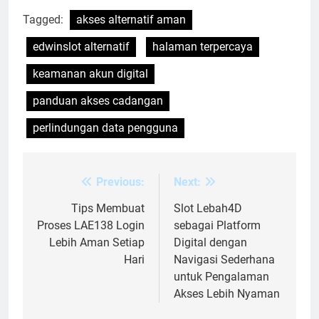
Tagged:
akses alternatif aman
edwinslot alternatif
halaman terpercaya
keamanan akun digital
panduan akses cadangan
perlindungan data pengguna
Previous:
Next:
Post
navigation
Tips Membuat
Slot Lebah4D
Proses LAE138 Login
sebagai Platform
Lebih Aman Setiap
Digital dengan
Hari
Navigasi Sederhana
untuk Pengalaman
Akses Lebih Nyaman