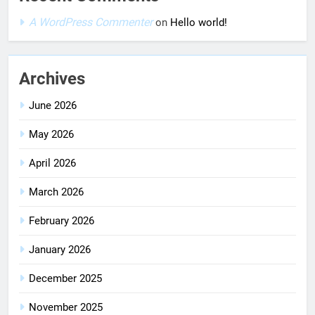
A WordPress Commenter
on
Hello world!
Archives
June 2026
May 2026
April 2026
March 2026
February 2026
January 2026
December 2025
November 2025