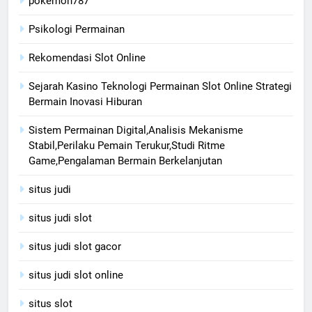
pokemon787
Psikologi Permainan
Rekomendasi Slot Online
Sejarah Kasino Teknologi Permainan Slot Online Strategi
Bermain Inovasi Hiburan
Sistem Permainan Digital,Analisis Mekanisme
Stabil,Perilaku Pemain Terukur,Studi Ritme
Game,Pengalaman Bermain Berkelanjutan
situs judi
situs judi slot
situs judi slot gacor
situs judi slot online
situs slot