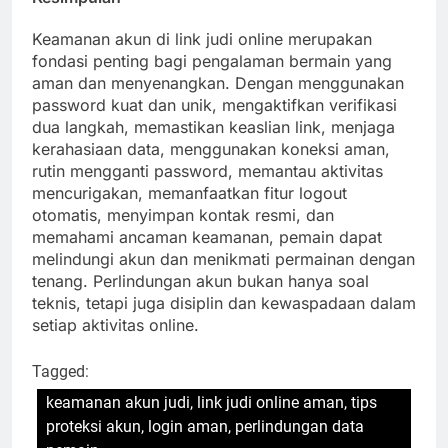
Keamanan akun di link judi online merupakan
fondasi penting bagi pengalaman bermain yang
aman dan menyenangkan. Dengan menggunakan
password kuat dan unik, mengaktifkan verifikasi
dua langkah, memastikan keaslian link, menjaga
kerahasiaan data, menggunakan koneksi aman,
rutin mengganti password, memantau aktivitas
mencurigakan, memanfaatkan fitur logout
otomatis, menyimpan kontak resmi, dan
memahami ancaman keamanan, pemain dapat
melindungi akun dan menikmati permainan dengan
tenang. Perlindungan akun bukan hanya soal
teknis, tetapi juga disiplin dan kewaspadaan dalam
setiap aktivitas online.
Tagged:
keamanan akun judi, link judi online aman, tips
proteksi akun, login aman, perlindungan data