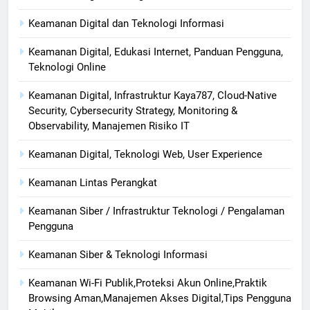
Keamanan Digital dan Teknologi Informasi
Keamanan Digital, Edukasi Internet, Panduan Pengguna,
Teknologi Online
Keamanan Digital, Infrastruktur Kaya787, Cloud-Native
Security, Cybersecurity Strategy, Monitoring &
Observability, Manajemen Risiko IT
Keamanan Digital, Teknologi Web, User Experience
Keamanan Lintas Perangkat
Keamanan Siber / Infrastruktur Teknologi / Pengalaman
Pengguna
Keamanan Siber & Teknologi Informasi
Keamanan Wi-Fi Publik,Proteksi Akun Online,Praktik
Browsing Aman,Manajemen Akses Digital,Tips Pengguna