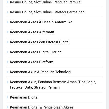
Kasino Online, Slot Online, Panduan Pemula
Kasino Online, Slot Online, Strategi Permainan
Keamanan Akses & Desain Antarmuka
Keamanan Akses Alternatif
Keamanan Akses dan Literasi Digital
Keamanan Akses Digital Harian
Keamanan Akses Platform
Keamanan Akun & Panduan Teknologi
Keamanan Akun, Panduan Bermain Aman, Tips Login,
Proteksi Data, Strategi Pemain
Keamanan Digital
Keamanan Digital & Pengelolaan Akses