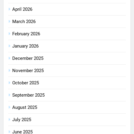
April 2026
March 2026
February 2026
January 2026
December 2025
November 2025
October 2025
September 2025
August 2025
July 2025
June 2025