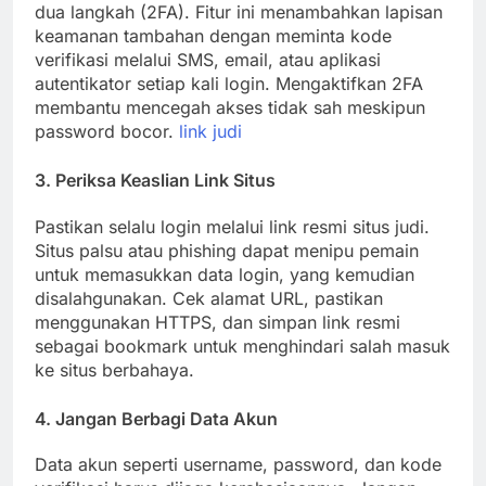
dua langkah (2FA). Fitur ini menambahkan lapisan
keamanan tambahan dengan meminta kode
verifikasi melalui SMS, email, atau aplikasi
autentikator setiap kali login. Mengaktifkan 2FA
membantu mencegah akses tidak sah meskipun
password bocor.
link judi
3. Periksa Keaslian Link Situs
Pastikan selalu login melalui link resmi situs judi.
Situs palsu atau phishing dapat menipu pemain
untuk memasukkan data login, yang kemudian
disalahgunakan. Cek alamat URL, pastikan
menggunakan HTTPS, dan simpan link resmi
sebagai bookmark untuk menghindari salah masuk
ke situs berbahaya.
4. Jangan Berbagi Data Akun
Data akun seperti username, password, dan kode